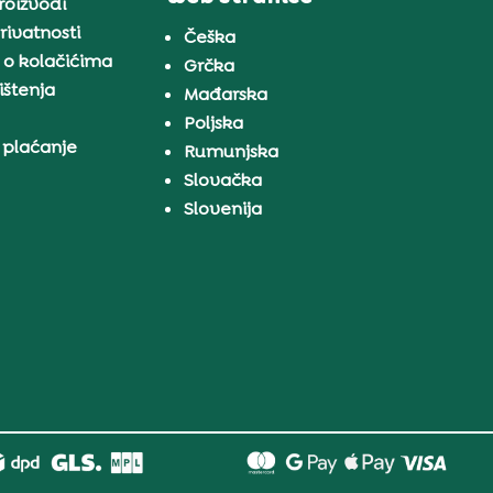
proizvodi
rivatnosti
Češka
 o kolačićima
Grčka
ištenja
Mađarska
Poljska
 plaćanje
Rumunjska
Slovačka
Slovenija