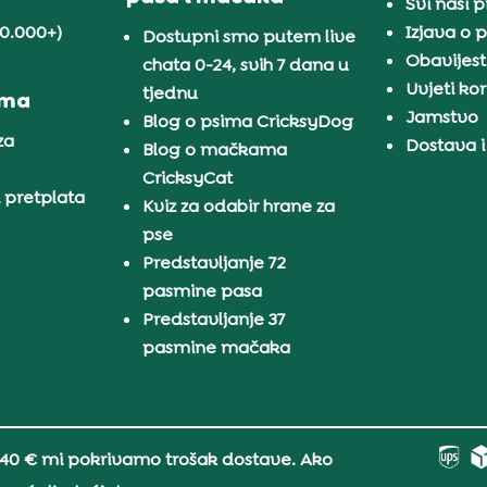
Svi naši 
30.000+)
Izjava o p
Dostupni smo putem live
Obavijest
chata 0-24, svih 7 dana u
Uvjeti kor
tjednu
ama
Jamstvo
Blog o psima CricksyDog
za
Dostava i
Blog o mačkama
CricksyCat
i pretplata
Kviz za odabir hrane za
pse
Predstavljanje 72
pasmine pasa
Predstavljanje 37
pasmine mačaka
 40 € mi pokrivamo trošak dostave. Ako