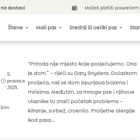
 na dostavi
Možeš platiti pouzećem

Štene
Mali pas
Srednji ili veliki pas
Star
“Priroda nije mjesto koje posjećujemo. Ona
je dom.” – riječi su Gary Snydera. Dolaskom
5.
prosinca
proljeća, naš se dom ispunjava bojama i
2025.
mirisima. Međutim, za mnoge pse i njihove
vlasnike to znači početak problema –
|
pas
kihanje, svrbež, crvenilo. Proljetne alergije
kod pasa...