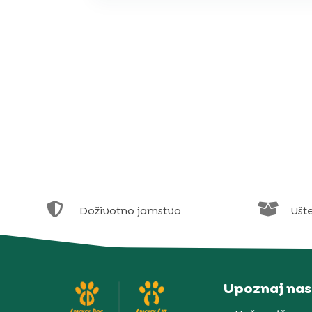


Doživotno jamstvo
Ušt
Upoznaj nas