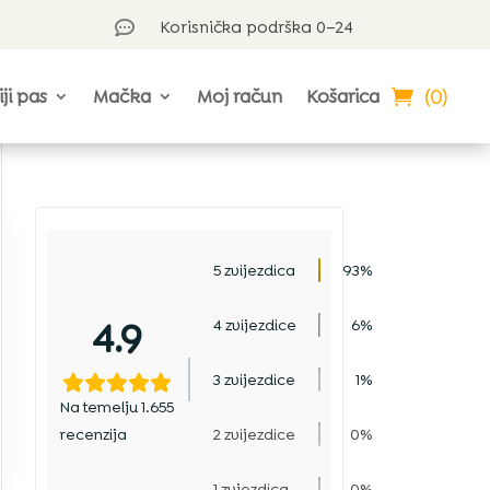
Korisnička podrška 0–24

(0)
iji pas
Mačka
Moj račun
Košarica
5 zvijezdica
93%
4.9
4 zvijezdice
6%
3 zvijezdice
1%
Na temelju 1.655
recenzija
2 zvijezdice
0%
1 zvjezdica
0%