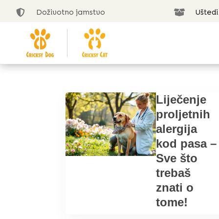
Doživotno jamstvo
Uštedi


Liječenje
proljetnih
alergija
kod pasa –
Sve što
trebaš
znati o
tome!