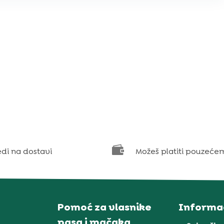

edi na dostavi
Možeš platiti pouzeće
Pomoć za vlasnike
Informac
pasa i mačaka