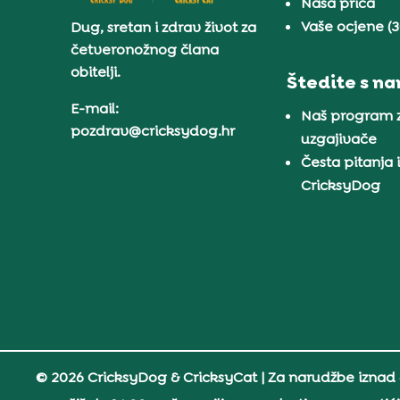
Naša priča
Vaše ocjene (
Dug, sretan i zdrav život za
četveronožnog člana
obitelji.
Štedite s n
E-mail:
Naš program 
pozdrav@cricksydog.hr
uzgajivače
Česta pitanja 
CricksyDog
© 2026 CricksyDog & CricksyCat
| Za narudžbe iznad