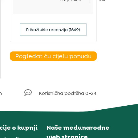
Prikaži više recenzija (1649)
Pogledat ću cijelu ponudu

m
Korisnička podrška 0–24
ije o kupnji
Naše međunarodne
web stranice