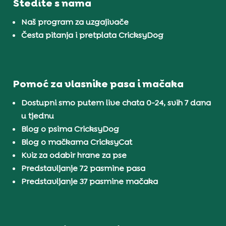
Štedite s nama
Naš program za uzgajivače
Česta pitanja i pretplata CricksyDog
Pomoć za vlasnike pasa i mačaka
Dostupni smo putem live chata 0-24, svih 7 dana
u tjednu
Blog o psima CricksyDog
Blog o mačkama CricksyCat
Kviz za odabir hrane za pse
Predstavljanje 72 pasmine pasa
Predstavljanje 37 pasmine mačaka