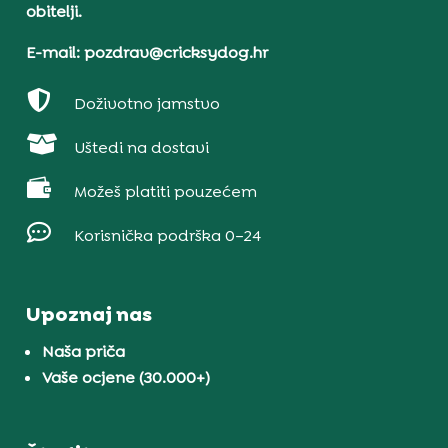
obitelji.
E-mail: pozdrav@cricksydog.hr

Doživotno jamstvo

Uštedi na dostavi

Možeš platiti pouzećem

Korisnička podrška 0–24
Upoznaj nas
Naša priča
Vaše ocjene (30.000+)