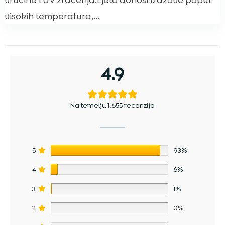
vrućine i UV zračenja.Ljeto donosi izazove poput
visokih temperatura,...
4.9
Na temelju 1.655 recenzija
5
93%
4
6%
3
1%
2
0%