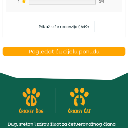
1
0%
Prikaži više recenzija (1649)
Pogledat ću cijelu ponudu
Dug, sretan i zdrav život za četveronožnog člana