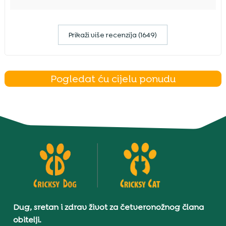
Prikaži više recenzija (1649)
Pogledat ću cijelu ponudu
Dug, sretan i zdrav život za četveronožnog člana
obitelji.