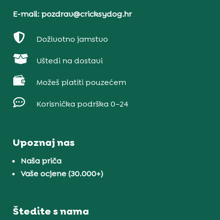
E-mail: pozdrav@cricksydog.hr

Doživotno jamstvo

Uštedi na dostavi

Možeš platiti pouzećem

Korisnička podrška 0–24
Upoznaj nas
Naša priča
Vaše ocjene (30.000+)
Štedite s nama