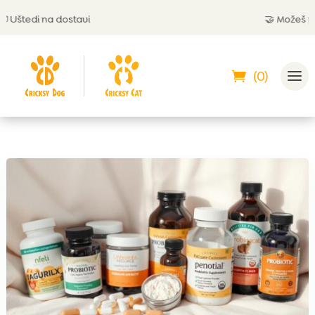
štedi na dostavi
🤝 Možeš plati
(0)