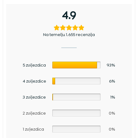
4.9
Na temelju 1.655 recenzija
5 zvijezdica
93%
4 zvijezdice
6%
3 zvijezdice
1%
2 zvijezdice
0%
1 zvjezdica
0%