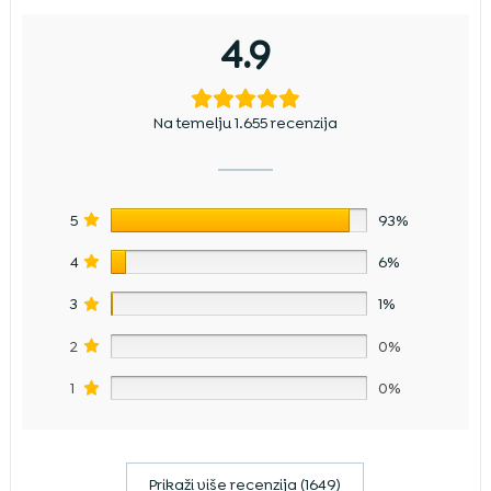
4.9
Na temelju 1.655 recenzija
5
93%
4
6%
3
1%
2
0%
1
0%
Prikaži više recenzija (1649)