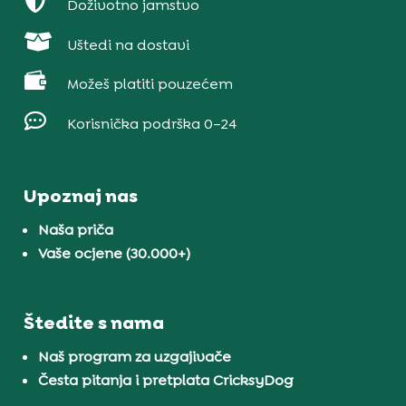

Doživotno jamstvo

Uštedi na dostavi

Možeš platiti pouzećem

Korisnička podrška 0–24
Upoznaj nas
Naša priča
Vaše ocjene (30.000+)
Štedite s nama
Naš program za uzgajivače
Česta pitanja i pretplata CricksyDog