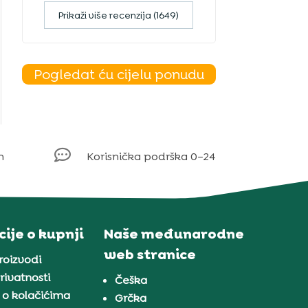
Prikaži više recenzija (1649)
Pogledat ću cijelu ponudu

m
Korisnička podrška 0–24
ije o kupnji
Naše međunarodne
web stranice
proizvodi
rivatnosti
Češka
 o kolačićima
Grčka