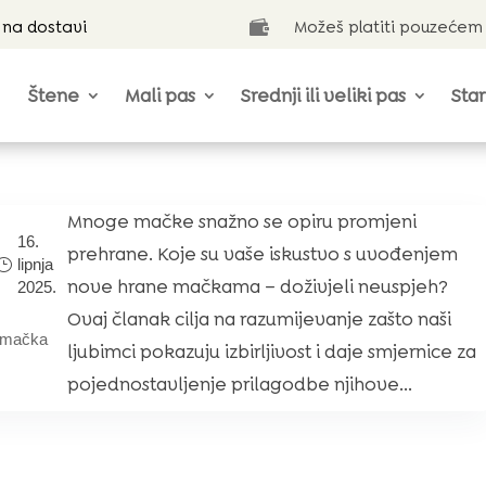
 na dostavi
Možeš platiti pouzećem

Štene
Mali pas
Srednji ili veliki pas
Star
Mnoge mačke snažno se opiru promjeni
16.
prehrane. Koje su vaše iskustvo s uvođenjem
lipnja
nove hrane mačkama – doživjeli neuspjeh?
2025.
Ovaj članak cilja na razumijevanje zašto naši
mačka
ljubimci pokazuju izbirljivost i daje smjernice za
pojednostavljenje prilagodbe njihove...