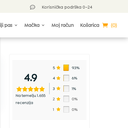
Korisnička podrška 0–24

(0)
iji pas
Mačka
Moj račun
Košarica
5
93%
4.9
4
6%
3
1%
Na temelju 1.655
2
0%
recenzija
1
0%