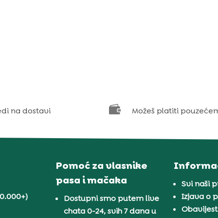

edi na dostavi
Možeš platiti pouzeće
Pomoć za vlasnike
Informac
pasa i mačaka
Svi naši 
30.000+)
Izjava o p
Dostupni smo putem live
Obavijest
chata 0-24, svih 7 dana u