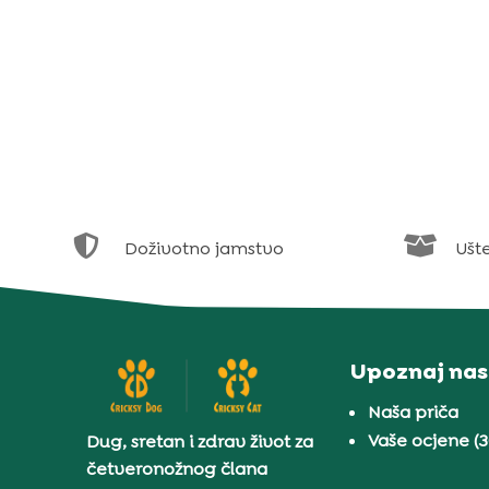


Doživotno jamstvo
Ušt
Upoznaj nas
Naša priča
Vaše ocjene (
Dug, sretan i zdrav život za
četveronožnog člana