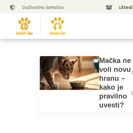
Doživotno jamstvo
Uštedi


Mačka ne
voli novu
hranu –
kako je
|
pravilno
uvesti?