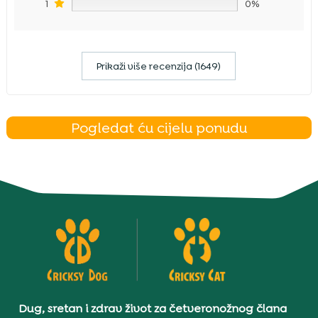
1
0%
Prikaži više recenzija (1649)
Pogledat ću cijelu ponudu
Dug, sretan i zdrav život za četveronožnog člana