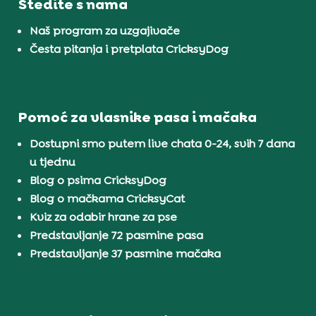
Štedite s nama
Naš program za uzgajivače
Česta pitanja i pretplata CricksyDog
Pomoć za vlasnike pasa i mačaka
Dostupni smo putem live chata 0-24, svih 7 dana
u tjednu
Blog o psima CricksyDog
Blog o mačkama CricksyCat
Kviz za odabir hrane za pse
Predstavljanje 72 pasmine pasa
Predstavljanje 37 pasmine mačaka