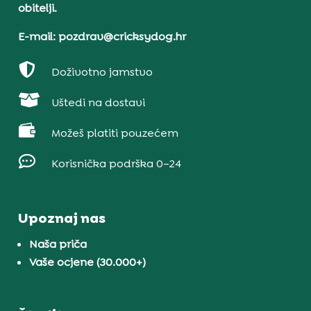
obitelji.
E-mail: pozdrav@cricksydog.hr

Doživotno jamstvo

Uštedi na dostavi

Možeš platiti pouzećem

Korisnička podrška 0–24
Upoznaj nas
Naša priča
Vaše ocjene (30.000+)