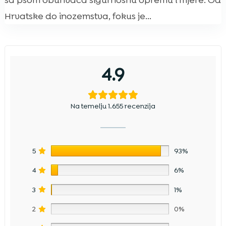
sa psom obuhvaća sigurnosnu opremu i mjere. Od
Hrvatske do inozemstva, fokus je...
4.9
Na temelju 1.655 recenzija
5
93%
4
6%
3
1%
2
0%