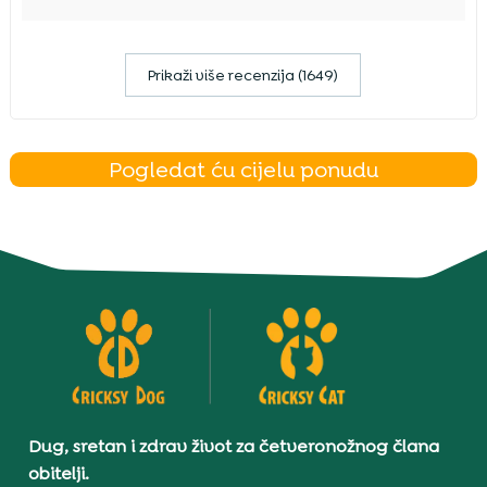
Prikaži više recenzija (1649)
Pogledat ću cijelu ponudu
Dug, sretan i zdrav život za četveronožnog člana
obitelji.