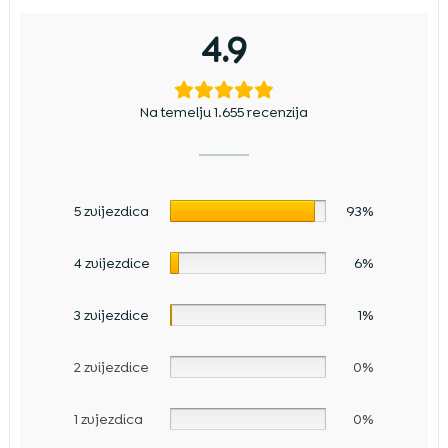
4.9
Na temelju 1.655 recenzija
5 zvijezdica
93%
4 zvijezdice
6%
3 zvijezdice
1%
2 zvijezdice
0%
1 zvjezdica
0%