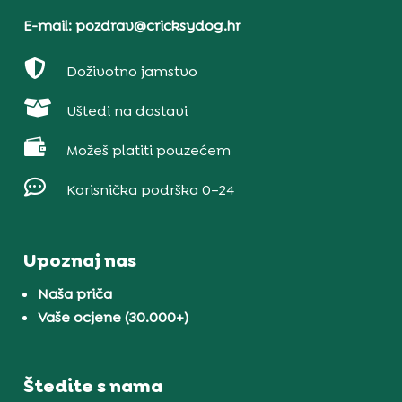
E-mail: pozdrav@cricksydog.hr

Doživotno jamstvo

Uštedi na dostavi

Možeš platiti pouzećem

Korisnička podrška 0–24
Upoznaj nas
Naša priča
Vaše ocjene (30.000+)
Štedite s nama