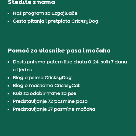
Štedite s nama
Naš program za uzgajivače
Česta pitanja i pretplata CricksyDog
Pomoć za vlasnike pasa i mačaka
Dostupni smo putem live chata 0-24, svih 7 dana
u tjednu
Blog o psima CricksyDog
Blog o mačkama CricksyCat
Kviz za odabir hrane za pse
Predstavljanje 72 pasmine pasa
Predstavljanje 37 pasmine mačaka