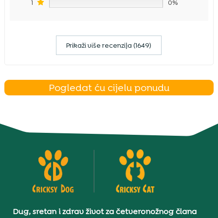
1
0%
Prikaži više recenzija (1649)
Pogledat ću cijelu ponudu
Dug, sretan i zdrav život za četveronožnog člana