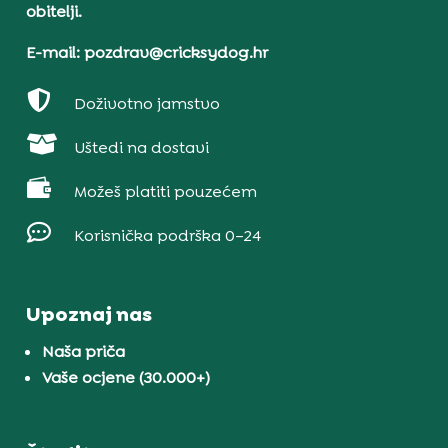
obitelji.
E-mail: pozdrav@cricksydog.hr

Doživotno jamstvo

Uštedi na dostavi

Možeš platiti pouzećem

Korisnička podrška 0–24
Upoznaj nas
Naša priča
Vaše ocjene (30.000+)