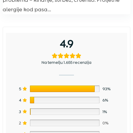
problema – kihanje, svrbež, crvenilo. Proljetne
alergije kod pasa...
4.9
Na temelju 1.655 recenzija
5
93%
4
6%
3
1%
2
0%