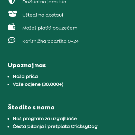

Doživotno jamstvo

Uštedi na dostavi

Možeš platiti pouzećem

Korisnička podrška 0–24
Upoznaj nas
Naša priča
Vaše ocjene (30.000+)
Štedite s nama
Naš program za uzgajivače
Česta pitanja i pretplata CricksyDog