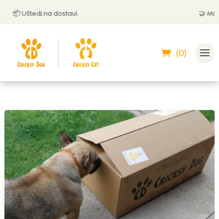
📦 Uštedi na dostavi
🤝 Možeš p
(0)