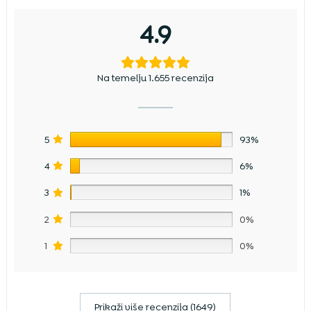
4.9
Na temelju 1.655 recenzija
5
93%
4
6%
3
1%
2
0%
1
0%
Prikaži više recenzija (1649)