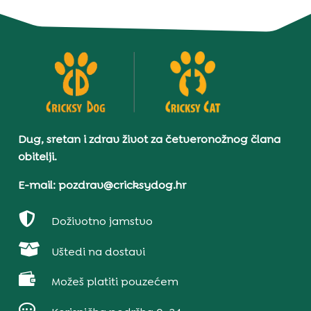
Dug, sretan i zdrav život za četveronožnog člana
obitelji.
E-mail: pozdrav@cricksydog.hr

Doživotno jamstvo

Uštedi na dostavi

Možeš platiti pouzećem
