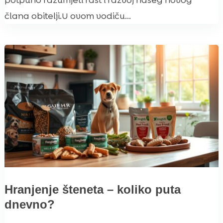
potpuno razumjeti rast i razvoj našeg novog
člana obitelji.U ovom vodiču...
Hranjenje šteneta – koliko puta
dnevno?