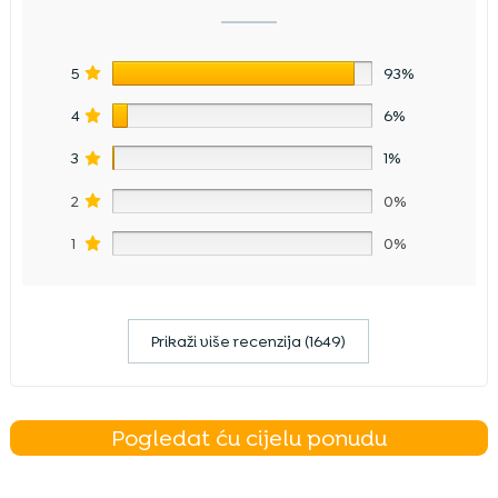
5
93%
4
6%
3
1%
2
0%
1
0%
Prikaži više recenzija (1649)
Pogledat ću cijelu ponudu