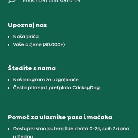
Korisnička podrška 0–24
Upoznaj nas
Naša priča
Vaše ocjene (30.000+)
Štedite s nama
Naš program za uzgajivače
Česta pitanja i pretplata CricksyDog
Pomoć za vlasnike pasa i mačaka
Dostupni smo putem live chata 0-24, svih 7 dana
u tjednu