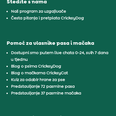
Štedite s nama
Naš program za uzgajivače
Česta pitanja i pretplata CricksyDog
Pomoć za vlasnike pasa i mačaka
Dostupni smo putem live chata 0-24, svih 7 dana
u tjednu
Blog o psima CricksyDog
Blog o mačkama CricksyCat
Kviz za odabir hrane za pse
Predstavljanje 72 pasmine pasa
Predstavljanje 37 pasmine mačaka