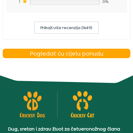
1
0%
Prikaži više recenzija (1649)
Pogledat ću cijelu ponudu
Dug, sretan i zdrav život za četveronožnog člana