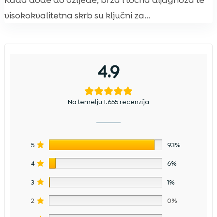
Kada dođe do ozljede, brza i točna dijagnoza te
visokokvalitetna skrb su ključni za...
4.9
Na temelju 1.655 recenzija
5
93%
4
6%
3
1%
2
0%