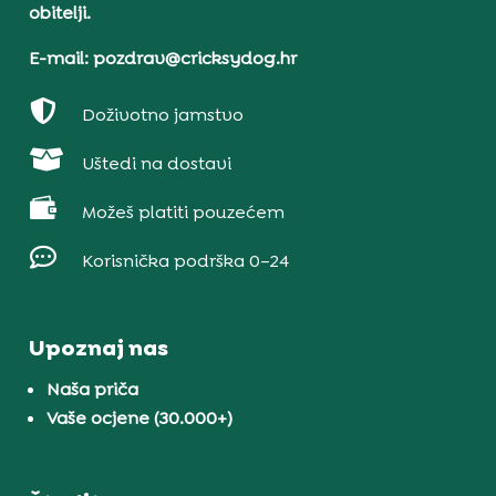
obitelji.
E-mail: pozdrav@cricksydog.hr

Doživotno jamstvo

Uštedi na dostavi

Možeš platiti pouzećem

Korisnička podrška 0–24
Upoznaj nas
Naša priča
Vaše ocjene (30.000+)