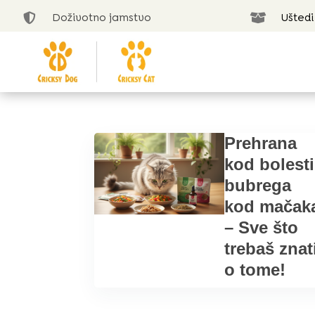
Doživotno jamstvo
Uštedi


Prehrana
kod bolesti
bubrega
kod mačak
– Sve što
trebaš znat
o tome!