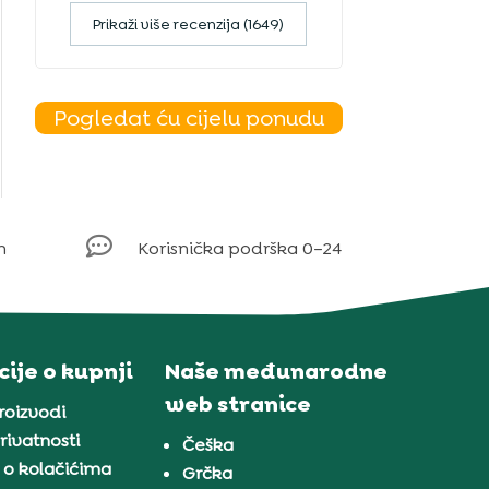
Prikaži više recenzija (1649)
Pogledat ću cijelu ponudu

m
Korisnička podrška 0–24
ije o kupnji
Naše međunarodne
web stranice
proizvodi
rivatnosti
Češka
 o kolačićima
Grčka