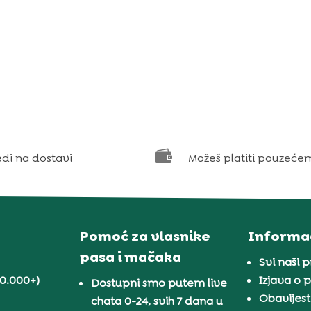

edi na dostavi
Možeš platiti pouzeće
Pomoć za vlasnike
Informac
pasa i mačaka
Svi naši 
30.000+)
Izjava o p
Dostupni smo putem live
Obavijest
chata 0-24, svih 7 dana u