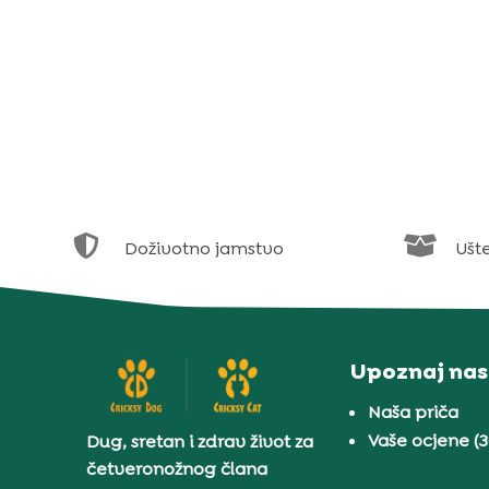


Doživotno jamstvo
Ušt
Upoznaj nas
Naša priča
Vaše ocjene (
Dug, sretan i zdrav život za
četveronožnog člana