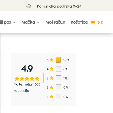
Korisnička podrška 0–24

(0)
iji pas
Mačka
Moj račun
Košarica
5
93%
4.9
4
6%
3
1%
Na temelju 1.655
2
0%
a
recenzija
1
0%