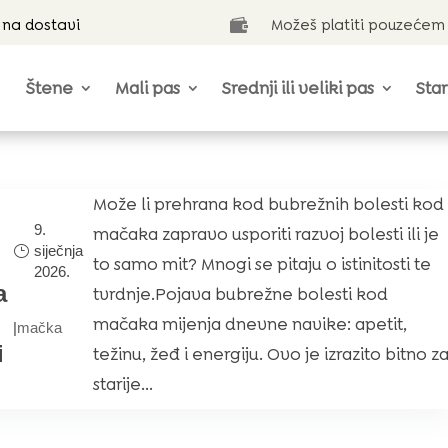
 na dostavi
Možeš platiti pouzećem

Štene
Mali pas
Srednji ili veliki pas
Star
Može li prehrana kod bubrežnih bolesti kod
9.
mačaka zapravo usporiti razvoj bolesti ili je
siječnja
to samo mit? Mnogi se pitaju o istinitosti te
2026.
a
tvrdnje.Pojava bubrežne bolesti kod
mačaka mijenja dnevne navike: apetit,
|
mačka
i
težinu, žeđ i energiju. Ovo je izrazito bitno z
starije...