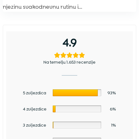
njezinu svakodnevnu rutinu i...
4.9
Na temelju 1.653 recenzije
5 zvijezdica
93%
4 zvijezdice
6%
3 zvijezdice
1%