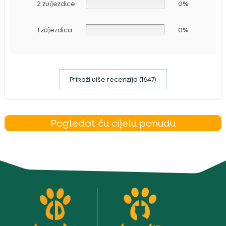
2 zvijezdice
0%
1 zvjezdica
0%
Prikaži više recenzija (1647)
Pogledat ću cijelu ponudu