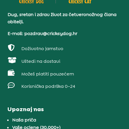
Dug, sretan i zdrav život za četveronožnog člana
obitelji.
E-mail: pozdrav@cricksydog.hr

Doživotno jamstvo

Uštedi na dostavi

Možeš platiti pouzećem

Korisnička podrška 0–24
Upoznaj nas
Naša priča
Vaše ocjene (30.000+)