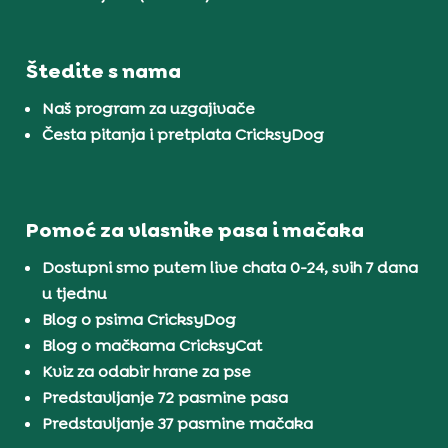
Štedite s nama
Naš program za uzgajivače
Česta pitanja i pretplata CricksyDog
Pomoć za vlasnike pasa i mačaka
Dostupni smo putem live chata 0-24, svih 7 dana
u tjednu
Blog o psima CricksyDog
Blog o mačkama CricksyCat
Kviz za odabir hrane za pse
Predstavljanje 72 pasmine pasa
Predstavljanje 37 pasmine mačaka