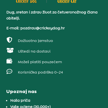
Dug, sretan i zdrav život za četveronožnog člana
obitelji.
E-mail: pozdrav@cricksydog.hr

Doživotno jamstvo

Uštedi na dostavi

Možeš platiti pouzećem

Korisnička podrška 0–24
Upoznaj nas
Naša priča
Vaše ocjene (30.000+)