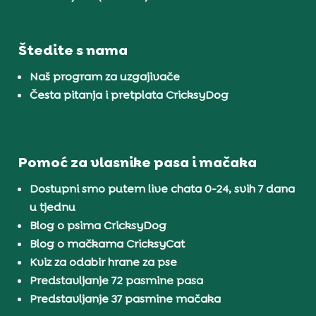
Štedite s nama
Naš program za uzgajivače
Česta pitanja i pretplata CricksyDog
Pomoć za vlasnike pasa i mačaka
Dostupni smo putem live chata 0-24, svih 7 dana
u tjednu
Blog o psima CricksyDog
Blog o mačkama CricksyCat
Kviz za odabir hrane za pse
Predstavljanje 72 pasmine pasa
Predstavljanje 37 pasmine mačaka