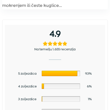
mokrenjem ili česte kuglice...
4.9
Na temelju 1.655 recenzija
5 zvijezdica
93%
4 zvijezdice
6%
3 zvijezdice
1%