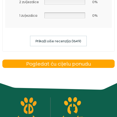
2 zvijezdice
0%
1 zvjezdica
0%
Prikaži više recenzija (1649)
Pogledat ću cijelu ponudu