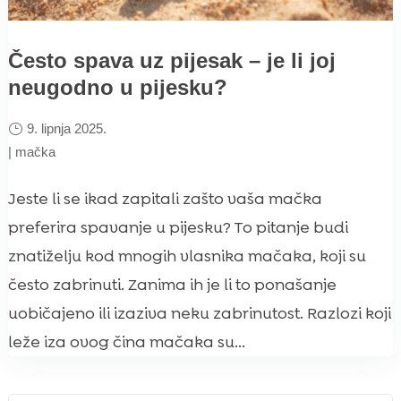
Često spava uz pijesak – je li joj
neugodno u pijesku?
9. lipnja 2025.
|
mačka
Jeste li se ikad zapitali zašto vaša mačka
preferira spavanje u pijesku? To pitanje budi
znatiželju kod mnogih vlasnika mačaka, koji su
često zabrinuti. Zanima ih je li to ponašanje
uobičajeno ili izaziva neku zabrinutost. Razlozi koji
leže iza ovog čina mačaka su...