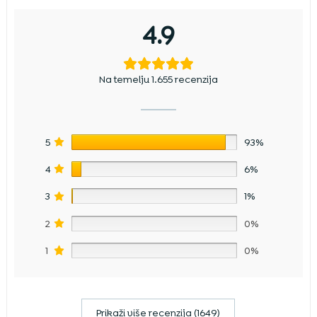
4.9
Na temelju 1.655 recenzija
5
93%
4
6%
3
1%
2
0%
1
0%
Prikaži više recenzija (1649)