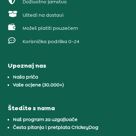

Doživotno jamstvo

Uštedi na dostavi

Možeš platiti pouzećem

Korisnička podrška 0–24
Upoznaj nas
Naša priča
Vaše ocjene (30.000+)
Štedite s nama
Naš program za uzgajivače
Česta pitanja i pretplata CricksyDog