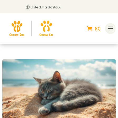
📦 Uštedi na dostavi
(0)