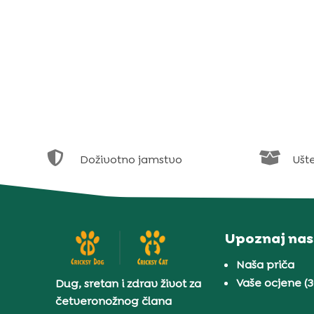


Doživotno jamstvo
Ušt
Upoznaj nas
Naša priča
Vaše ocjene (
Dug, sretan i zdrav život za
četveronožnog člana