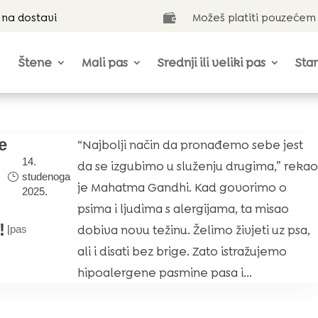
 na dostavi
Možeš platiti pouzećem

Štene
Mali pas
Srednji ili veliki pas
Star
e
“Najbolji način da pronađemo sebe jest
14.
da se izgubimo u služenju drugima,” reka
studenoga
je Mahatma Gandhi. Kad govorimo o
2025.
psima i ljudima s alergijama, ta misao
!
dobiva novu težinu. Želimo živjeti uz psa,
|
pas
ali i disati bez brige. Zato istražujemo
hipoalergene pasmine pasa i...