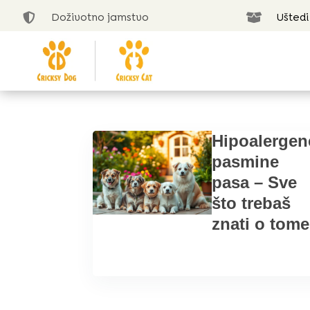
Doživotno jamstvo
Uštedi


Hipoalergen
pasmine
pasa – Sve
što trebaš
znati o tome