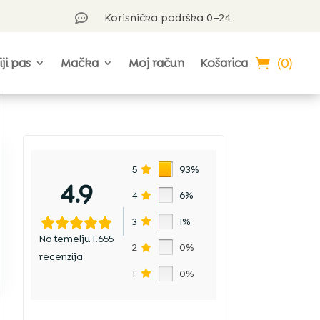
Korisnička podrška 0–24

(0)
iji pas
Mačka
Moj račun
Košarica
o
5
93%
4.9
4
6%
3
1%
Na temelju 1.655
2
0%
recenzija
1
0%