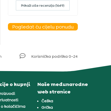
Prikaži više recenzija (1649)
Pogledat ću cijelu ponudu

m
Korisnička podrška 0–24
ije o kupnji
Naše međunarodne
web stranice
proizvodi
rivatnosti
Češka
 o kolačićima
Grčka