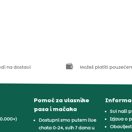

edi na dostavi
Možeš platiti pouzeće
Pomoć za vlasnike
Informac
pasa i mačaka
Svi naši 
30.000+)
Izjava o p
Dostupni smo putem live
Obavijest
chata 0-24, svih 7 dana u