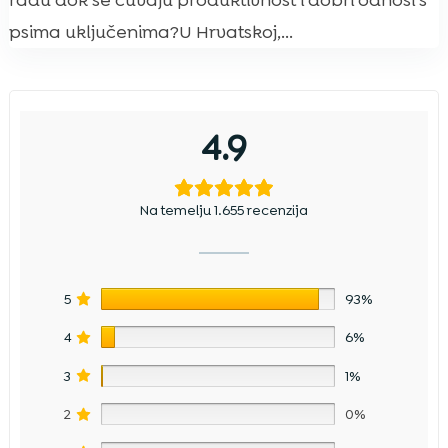
radu dok se čuvaju produktivnost i dobri odnosi s
psima uključenima?U Hrvatskoj,...
4.9
Na temelju 1.655 recenzija
5
93%
4
6%
3
1%
2
0%