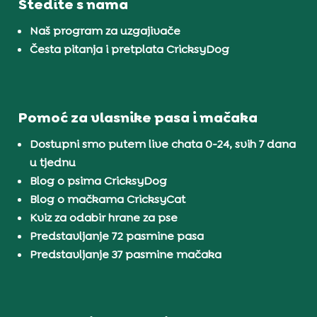
Štedite s nama
Naš program za uzgajivače
Česta pitanja i pretplata CricksyDog
Pomoć za vlasnike pasa i mačaka
Dostupni smo putem live chata 0-24, svih 7 dana
u tjednu
Blog o psima CricksyDog
Blog o mačkama CricksyCat
Kviz za odabir hrane za pse
Predstavljanje 72 pasmine pasa
Predstavljanje 37 pasmine mačaka