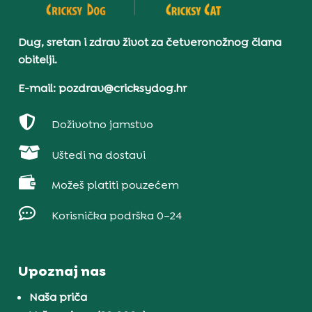
Dug, sretan i zdrav život za četveronožnog člana
obitelji.
E-mail: pozdrav@cricksydog.hr

Doživotno jamstvo

Uštedi na dostavi

Možeš platiti pouzećem

Korisnička podrška 0–24
Upoznaj nas
Naša priča