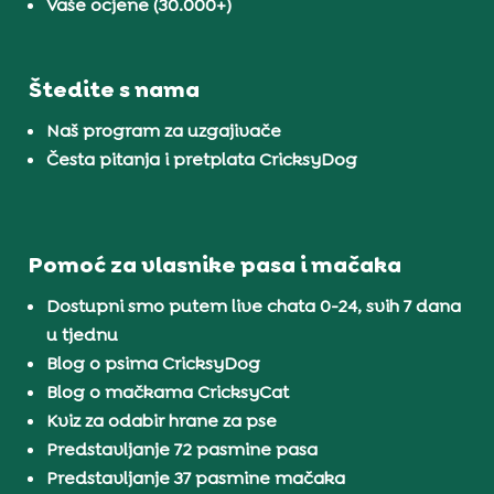
Vaše ocjene (30.000+)
Štedite s nama
Naš program za uzgajivače
Česta pitanja i pretplata CricksyDog
Pomoć za vlasnike pasa i mačaka
Dostupni smo putem live chata 0-24, svih 7 dana
u tjednu
Blog o psima CricksyDog
Blog o mačkama CricksyCat
Kviz za odabir hrane za pse
Predstavljanje 72 pasmine pasa
Predstavljanje 37 pasmine mačaka