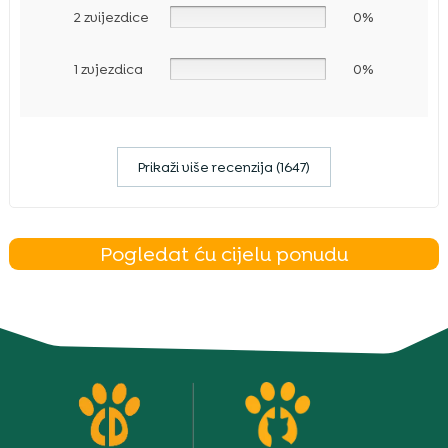
2 zvijezdice
0%
1 zvjezdica
0%
Prikaži više recenzija (1647)
Pogledat ću cijelu ponudu