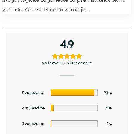
Stoga, logičke zagonetke za pse nisu tek obična
zabava. One su ključ za zdraviji i...
4.9
Na temelju 1.653 recenzije
5 zvijezdica
93%
4 zvijezdice
6%
3 zvijezdice
1%