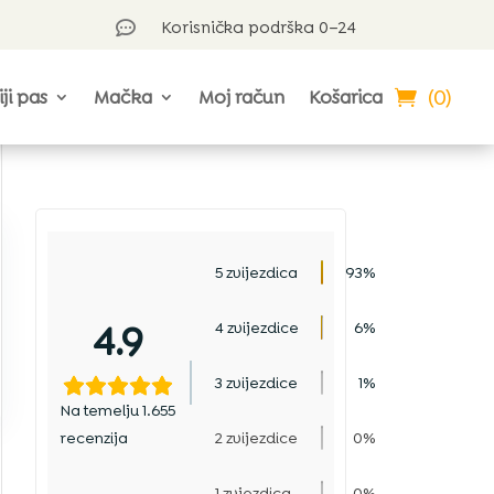
Korisnička podrška 0–24

(0)
iji pas
Mačka
Moj račun
Košarica
5 zvijezdica
93%
4.9
4 zvijezdice
6%
3 zvijezdice
1%
Na temelju 1.655
recenzija
2 zvijezdice
0%
1 zvjezdica
0%