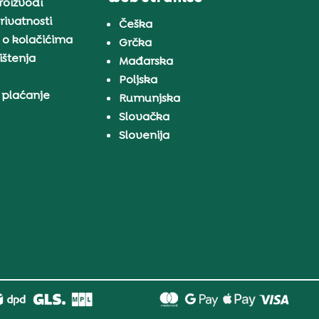
proizvodi
rivatnosti
Češka
 o kolačićima
Grčka
ištenja
Mađarska
Poljska
 plaćanje
Rumunjska
Slovačka
Slovenija