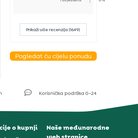
Prikaži više recenzija (1649)
Pogledat ću cijelu ponudu

m
Korisnička podrška 0–24
ije o kupnji
Naše međunarodne
web stranice