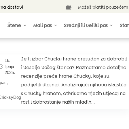
 na dostavi
Možeš platiti pouzećem

Štene
Mali pas
Srednji ili veliki pas
Star
Je li izbor Chucky hrane presudan za dobrobit
16.
lipnja
i veselje vašeg štenca? Razmatramo detaljno
2025.
recenzije pseće hrane Chucky, koje su
pas
,
podijelili vlasnici. Analizirajući njihova iskustva
s Chucky hranom, otkrivamo njezin utjecaj na
CricksyDog
rast i dobrostanje naših mladih...