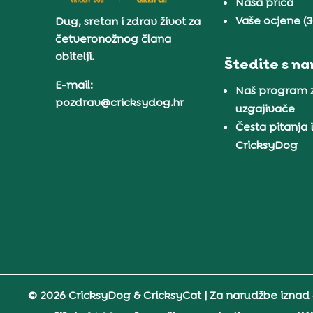
Naša priča
Vaše ocjene (
Dug, sretan i zdrav život za
četveronožnog člana
obitelji.
Štedite s n
E-mail:
Naš program 
pozdrav@cricksydog.hr
uzgajivače
Česta pitanja 
CricksyDog
© 2026 CricksyDog & CricksyCat
| Za narudžbe iznad