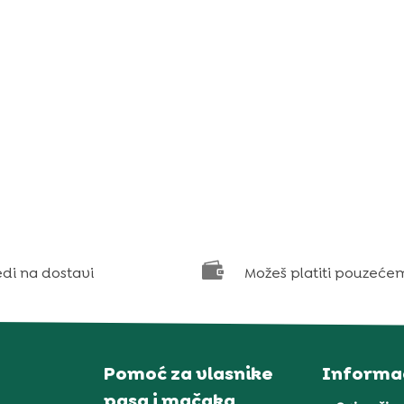

edi na dostavi
Možeš platiti pouzeće
Pomoć za vlasnike
Informac
pasa i mačaka