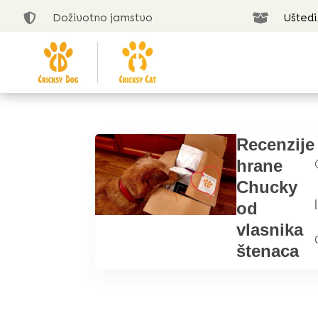
Doživotno jamstvo
Uštedi


Recenzije
hrane
Chucky
|
od
vlasnika
štenaca