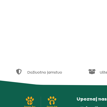


Doživotno jamstvo
Ušt
Upoznaj nas