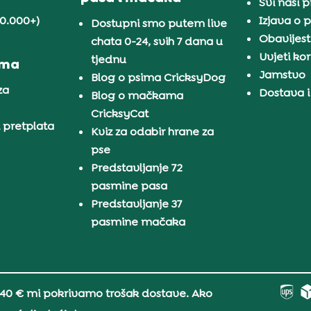
Svi naši 
30.000+)
Izjava o p
Dostupni smo putem live
Obavijest
chata 0-24, svih 7 dana u
Uvjeti kor
tjednu
ama
Jamstvo
Blog o psima CricksyDog
za
Dostava i
Blog o mačkama
CricksyCat
i pretplata
Kviz za odabir hrane za
pse
Predstavljanje 72
pasmine pasa
Predstavljanje 37
pasmine mačaka
 40 € mi pokrivamo trošak dostave. Ako