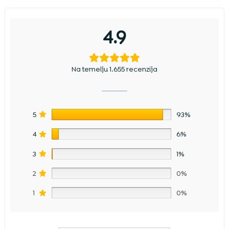
4.9
Na temelju 1.655 recenzija
5
93%
4
6%
3
1%
2
0%
1
0%