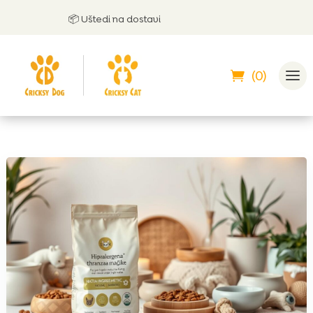
📦 Uštedi na dostavi
(0)