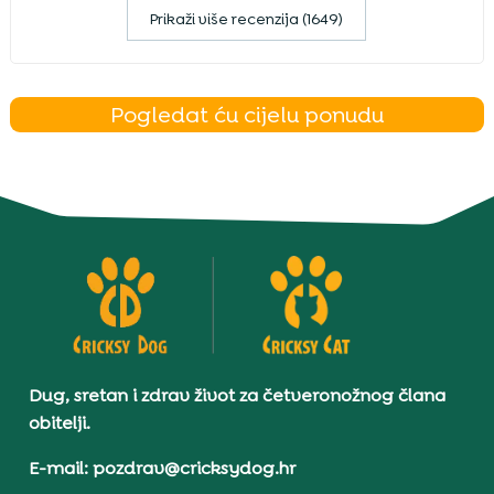
Prikaži više recenzija (1649)
Pogledat ću cijelu ponudu
Dug, sretan i zdrav život za četveronožnog člana
obitelji.
E-mail: pozdrav@cricksydog.hr