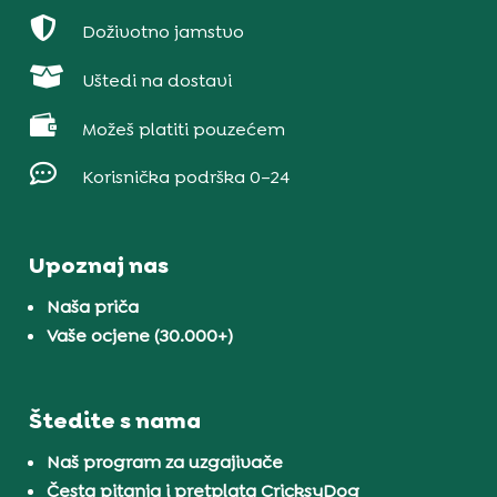

Doživotno jamstvo

Uštedi na dostavi

Možeš platiti pouzećem

Korisnička podrška 0–24
Upoznaj nas
Naša priča
Vaše ocjene (30.000+)
Štedite s nama
Naš program za uzgajivače
Česta pitanja i pretplata CricksyDog