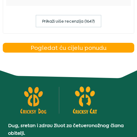
Prikaži više recenzija (1647)
Pogledat ću cijelu ponudu
Dug, sretan i zdrav život za četveronožnog člana
obitelji.