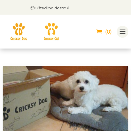
📦 Uštedi na dostavi
(0)