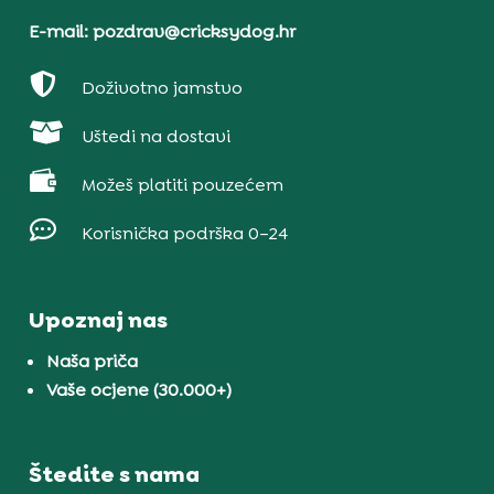
E-mail: pozdrav@cricksydog.hr

Doživotno jamstvo

Uštedi na dostavi

Možeš platiti pouzećem

Korisnička podrška 0–24
Upoznaj nas
Naša priča
Vaše ocjene (30.000+)
Štedite s nama