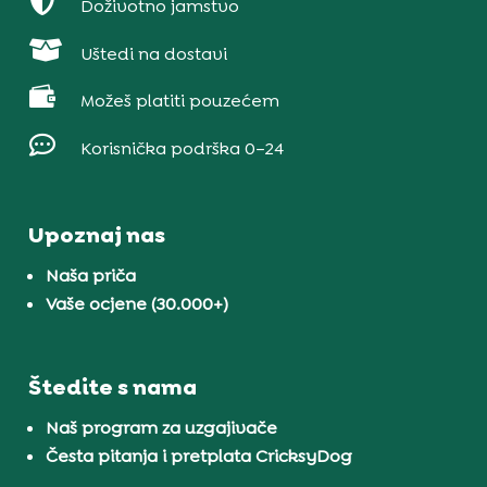

Doživotno jamstvo

Uštedi na dostavi

Možeš platiti pouzećem

Korisnička podrška 0–24
Upoznaj nas
Naša priča
Vaše ocjene (30.000+)
Štedite s nama
Naš program za uzgajivače
Česta pitanja i pretplata CricksyDog