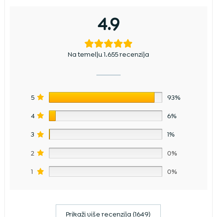
4.9
Na temelju 1.655 recenzija
5
93%
4
6%
3
1%
2
0%
1
0%
Prikaži više recenzija (1649)