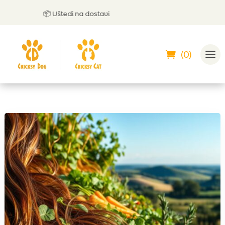
📦 Uštedi na dostavi

(0)