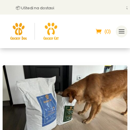
📦 Uštedi na dostavi
🤝 Mož
(0)