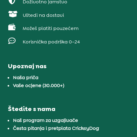

Doživotno jamstvo

Uštedi na dostavi

Možeš platiti pouzećem

Korisnička podrška 0–24
Upoznaj nas
Naša priča
Vaše ocjene (30.000+)
Štedite s nama
Naš program za uzgajivače
Česta pitanja i pretplata CricksyDog