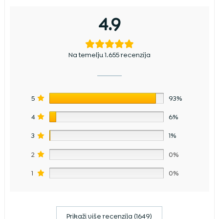
4.9
Na temelju 1.655 recenzija
5
93%
4
6%
3
1%
2
0%
1
0%
Prikaži više recenzija (1649)