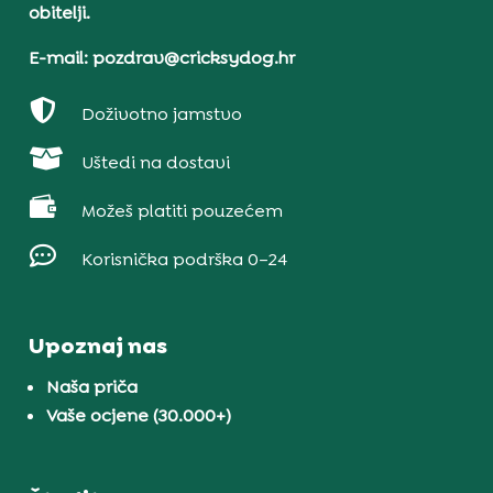
obitelji.
E-mail: pozdrav@cricksydog.hr

Doživotno jamstvo

Uštedi na dostavi

Možeš platiti pouzećem

Korisnička podrška 0–24
Upoznaj nas
Naša priča
Vaše ocjene (30.000+)