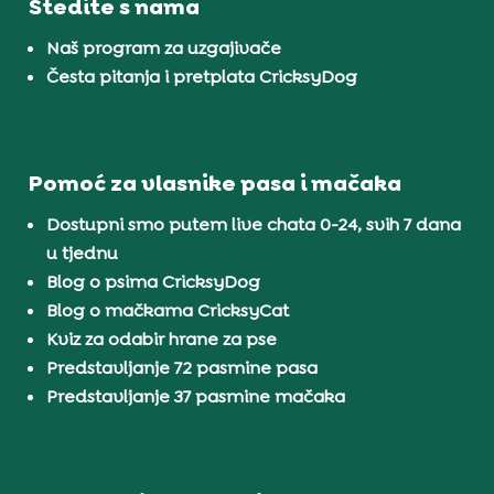
Štedite s nama
Naš program za uzgajivače
Česta pitanja i pretplata CricksyDog
Pomoć za vlasnike pasa i mačaka
Dostupni smo putem live chata 0-24, svih 7 dana
u tjednu
Blog o psima CricksyDog
Blog o mačkama CricksyCat
Kviz za odabir hrane za pse
Predstavljanje 72 pasmine pasa
Predstavljanje 37 pasmine mačaka