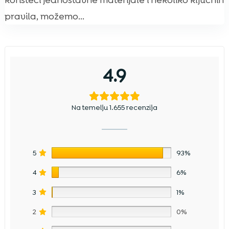
koristeći jednostavne materijale i nekoliko ključnih
pravila, možemo...
4.9
Na temelju 1.655 recenzija
5
93%
4
6%
3
1%
2
0%