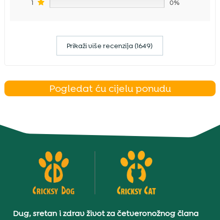
1
0%
Prikaži više recenzija (1649)
Pogledat ću cijelu ponudu
Dug, sretan i zdrav život za četveronožnog člana