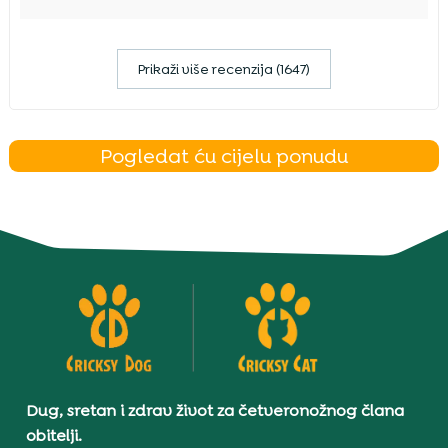
Prikaži više recenzija (1647)
Pogledat ću cijelu ponudu
Dug, sretan i zdrav život za četveronožnog člana
obitelji.