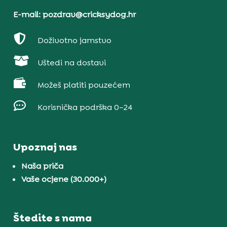
E-mail: pozdrav@cricksydog.hr

Doživotno jamstvo

Uštedi na dostavi

Možeš platiti pouzećem

Korisnička podrška 0–24
Upoznaj nas
Naša priča
Vaše ocjene (30.000+)
Štedite s nama