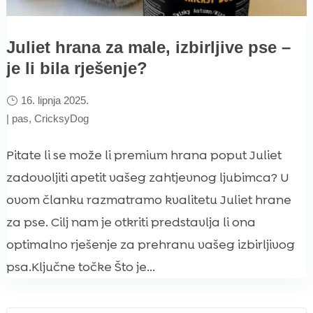
Juliet hrana za male, izbirljive pse –
je li bila rješenje?
16. lipnja 2025.
|
pas
,
CricksyDog
Pitate li se može li premium hrana poput Juliet
zadovoljiti apetit vašeg zahtjevnog ljubimca? U
ovom članku razmatramo kvalitetu Juliet hrane
za pse. Cilj nam je otkriti predstavlja li ona
optimalno rješenje za prehranu vašeg izbirljivog
psa.Ključne točke Što je...