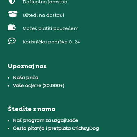

Doživotno jamstvo

Uštedi na dostavi

Možeš platiti pouzećem

Korisnička podrška 0–24
Upoznaj nas
Naša priča
Vaše ocjene (30.000+)
Štedite s nama
Naš program za uzgajivače
Česta pitanja i pretplata CricksyDog