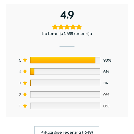
4.9
Na temelju 1.655 recenzija
5
93%
4
6%
3
1%
2
0%
1
0%
Prikaži više recenzija (1649)