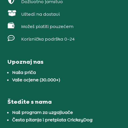

Doživotno jamstvo

Uštedi na dostavi

Možeš platiti pouzećem

Korisnička podrška 0–24
Upoznaj nas
Naša priča
Vaše ocjene (30.000+)
Štedite s nama
Naš program za uzgajivače
Česta pitanja i pretplata CricksyDog