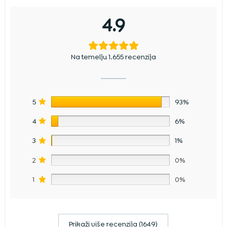
4.9
Na temelju 1.655 recenzija
5
93%
4
6%
3
1%
2
0%
1
0%
Prikaži više recenzija (1649)