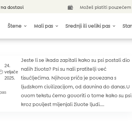
 na dostavi
Možeš platiti pouzećem

Štene
Mali pas
Srednji ili veliki pas
Star
Jeste li se ikada zapitali kako su psi postali dio
24.
naših života? Psi su naši pratitelji već
veljače
tisućljećima. Njihova priča je povezana s
2025.
ljudskom civilizacijom, od davnina do danas.U
pas
ovom tekstu ćemo govoriti o tome kako su psi
kroz povijest mijenjali živote ljudi....