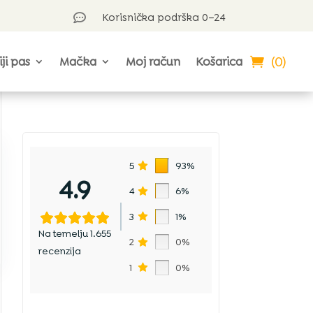
Korisnička podrška 0–24

(0)
iji pas
Mačka
Moj račun
Košarica
5
93%
4.9
4
6%
3
1%
Na temelju 1.655
2
0%
recenzija
1
0%