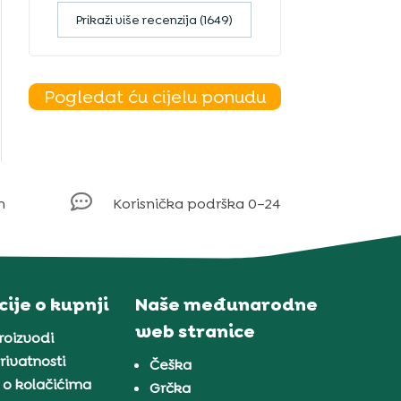
Prikaži više recenzija (1649)
Pogledat ću cijelu ponudu

m
Korisnička podrška 0–24
ije o kupnji
Naše međunarodne
web stranice
proizvodi
rivatnosti
Češka
 o kolačićima
Grčka