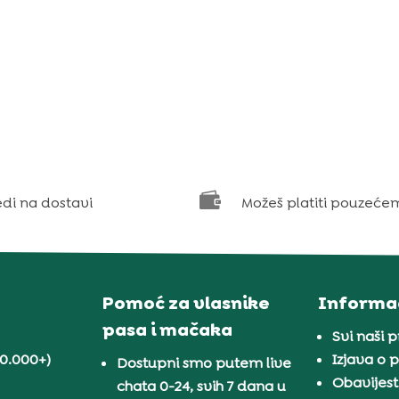

edi na dostavi
Možeš platiti pouzeće
Pomoć za vlasnike
Informac
pasa i mačaka
Svi naši 
30.000+)
Izjava o p
Dostupni smo putem live
Obavijest
chata 0-24, svih 7 dana u