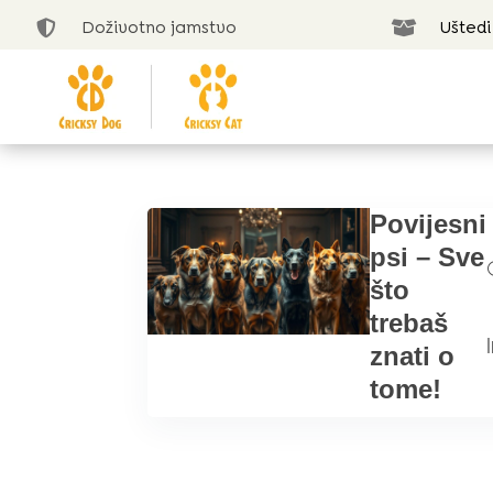
Doživotno jamstvo
Uštedi


Povijesni
psi – Sve
što
trebaš
|
znati o
tome!