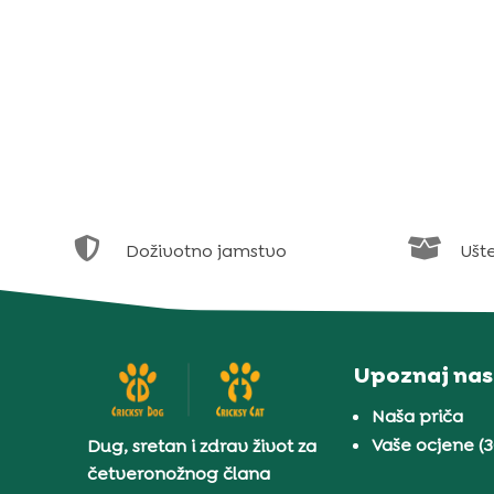


Doživotno jamstvo
Ušt
Upoznaj nas
Naša priča
Vaše ocjene (
Dug, sretan i zdrav život za
četveronožnog člana