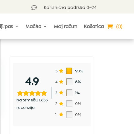
Korisnička podrška 0–24

(0)
iji pas
Mačka
Moj račun
Košarica
5
93%
4.9
4
6%
3
1%
Na temelju 1.655
2
0%
recenzija
1
0%