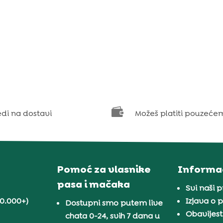

edi na dostavi
Možeš platiti pouzeće
Pomoć za vlasnike
Informac
pasa i mačaka
Svi naši 
30.000+)
Izjava o p
Dostupni smo putem live
Obavijest
chata 0-24, svih 7 dana u