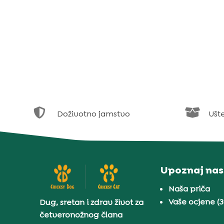


Doživotno jamstvo
Ušt
Upoznaj nas
Naša priča
Vaše ocjene (
Dug, sretan i zdrav život za
četveronožnog člana