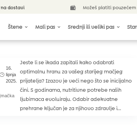
 na dostavi
Možeš platiti pouzećem

Štene
Mali pas
Srednji ili veliki pas
Star
Jeste li se ikada zapitali kako odabrati
16.
optimalnu hranu za vašeg starijeg mačjeg
lipnja
prijatelja? Izazov je veći nego što se inicijalno
2025.
čini. S godinama, nutritivne potrebe naših
|
mačka
ljubimaca evoluiraju. Odabir adekvatne
prehrane ključan je za njihovo zdravlje i...