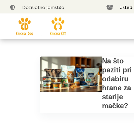
Doživotno jamstvo
Uštedi


Na što
paziti pri
odabiru
hrane za
starije
mačke?