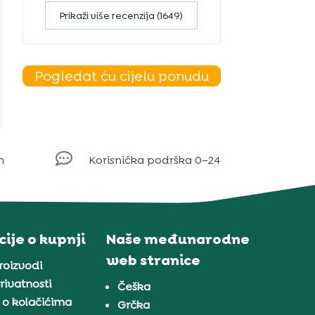
Prikaži više recenzija (1649)
Pogledat ću cijelu ponudu

m
Korisnička podrška 0–24
ije o kupnji
Naše međunarodne
web stranice
proizvodi
rivatnosti
Češka
 o kolačićima
Grčka