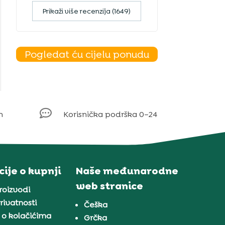
Prikaži više recenzija (1649)
Pogledat ću cijelu ponudu

m
Korisnička podrška 0–24
ije o kupnji
Naše međunarodne
web stranice
proizvodi
rivatnosti
Češka
 o kolačićima
Grčka