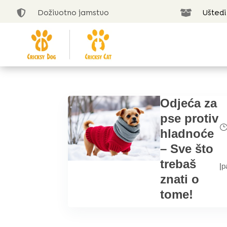
Doživotno jamstvo
Uštedi


Odjeća za
pse protiv
hladnoće
– Sve što
trebaš
|
p
znati o
tome!