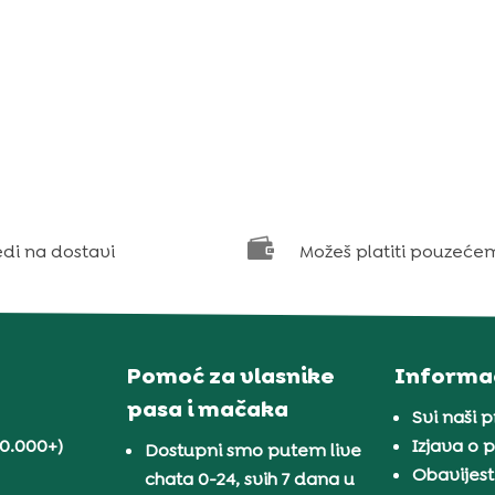

edi na dostavi
Možeš platiti pouzeće
Pomoć za vlasnike
Informac
pasa i mačaka
Svi naši 
30.000+)
Izjava o p
Dostupni smo putem live
Obavijest
chata 0-24, svih 7 dana u