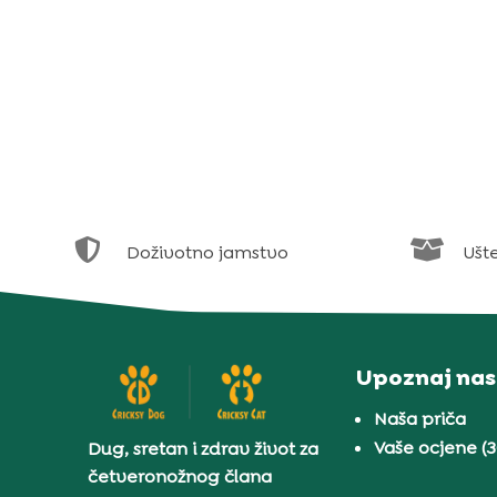


Doživotno jamstvo
Ušt
Upoznaj nas
Naša priča
Vaše ocjene (
Dug, sretan i zdrav život za
četveronožnog člana