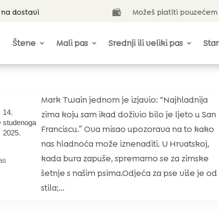
 na dostavi
Možeš platiti pouzećem

Štene
Mali pas
Srednji ili veliki pas
Star
Mark Twain jednom je izjavio: “Najhladnija
14.
zima koju sam ikad doživio bilo je ljeto u San
studenoga
Franciscu.” Ova misao upozorava na to kako
2025.
nas hladnoća može iznenaditi. U Hrvatskoj,
kada bura zapuše, spremamo se za zimske
as
šetnje s našim psima.Odjeća za pse više je od
stila;...