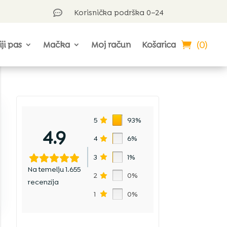
Korisnička podrška 0–24

(0)
iji pas
Mačka
Moj račun
Košarica
5
93%
4.9
4
6%
3
1%
Na temelju 1.655
2
0%
recenzija
1
0%