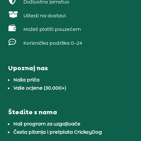

Doživotno jamstvo

Uštedi na dostavi

Možeš platiti pouzećem

Korisnička podrška 0–24
Upoznaj nas
Naša priča
Vaše ocjene (30.000+)
Štedite s nama
Naš program za uzgajivače
Česta pitanja i pretplata CricksyDog