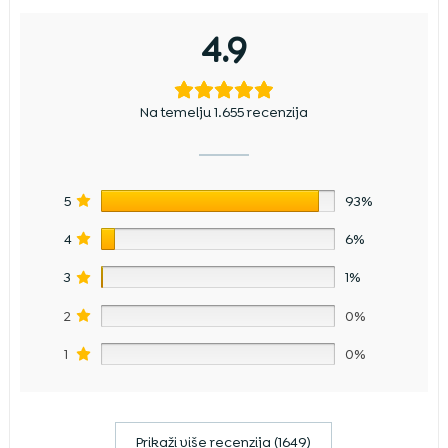
4.9
Na temelju 1.655 recenzija
5
93%
4
6%
3
1%
2
0%
1
0%
Prikaži više recenzija (1649)