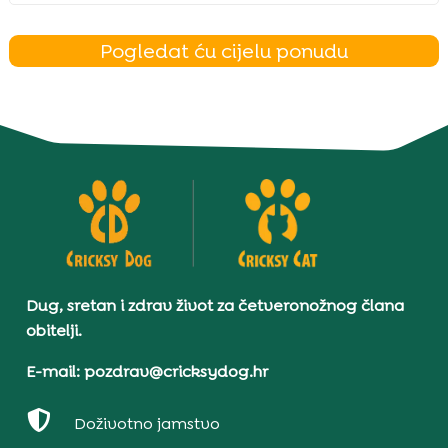
Pogledat ću cijelu ponudu
Dug, sretan i zdrav život za četveronožnog člana
obitelji.
E-mail: pozdrav@cricksydog.hr

Doživotno jamstvo