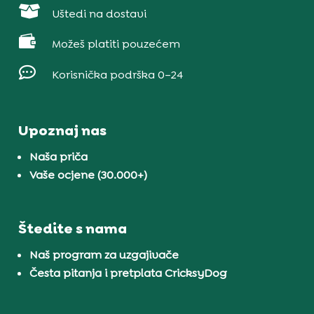

Uštedi na dostavi

Možeš platiti pouzećem

Korisnička podrška 0–24
Upoznaj nas
Naša priča
Vaše ocjene (30.000+)
Štedite s nama
Naš program za uzgajivače
Česta pitanja i pretplata CricksyDog