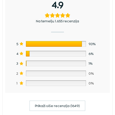
4.9
Na temelju 1.655 recenzija
5
93%
4
6%
3
1%
2
0%
1
0%
Prikaži više recenzija (1649)