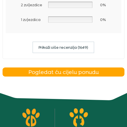
2 zvijezdice
0%
1 zvjezdica
0%
Prikaži više recenzija (1649)
Pogledat ću cijelu ponudu