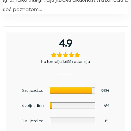
igru. Tako integriraju fizičku aktivnost i razonodu u
već poznatom...
4.9
Na temelju 1.655 recenzija
5 zvijezdica
93%
4 zvijezdice
6%
3 zvijezdice
1%