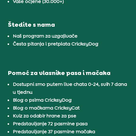
Vaše ocjene (30.000+)
Štedite s nama
Naš program za uzgajivače
Česta pitanja i pretplata CricksyDog
Pomoć za vlasnike pasa i mačaka
Dostupni smo putem live chata 0-24, svih 7 dana
u tjednu
Blog o psima CricksyDog
Blog o mačkama CricksyCat
Kviz za odabir hrane za pse
Predstavljanje 72 pasmine pasa
Predstavljanje 37 pasmine mačaka