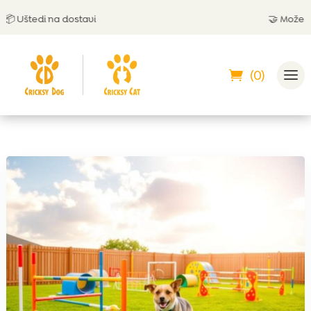
Uštedi na dostavi
🤝 Možeš plat
(0)