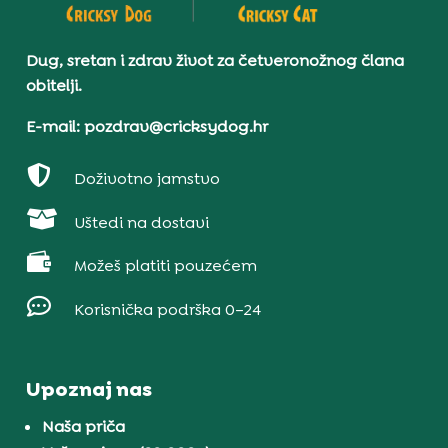
Dug, sretan i zdrav život za četveronožnog člana
obitelji.
E-mail: pozdrav@cricksydog.hr

Doživotno jamstvo

Uštedi na dostavi

Možeš platiti pouzećem

Korisnička podrška 0–24
Upoznaj nas
Naša priča