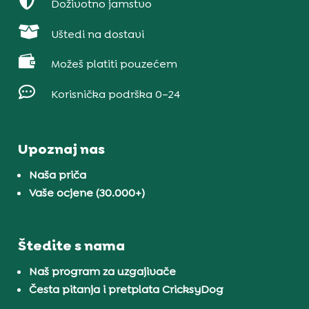

Doživotno jamstvo

Uštedi na dostavi

Možeš platiti pouzećem

Korisnička podrška 0–24
Upoznaj nas
Naša priča
Vaše ocjene (30.000+)
Štedite s nama
Naš program za uzgajivače
Česta pitanja i pretplata CricksyDog