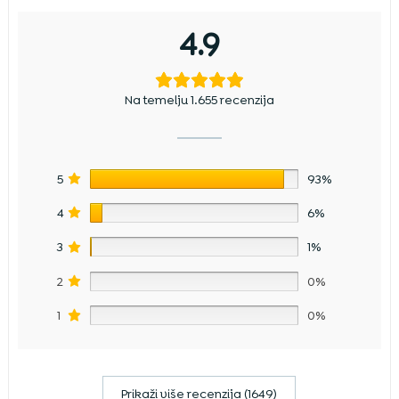
4.9
Na temelju 1.655 recenzija
5
93%
4
6%
3
1%
2
0%
1
0%
Prikaži više recenzija (1649)