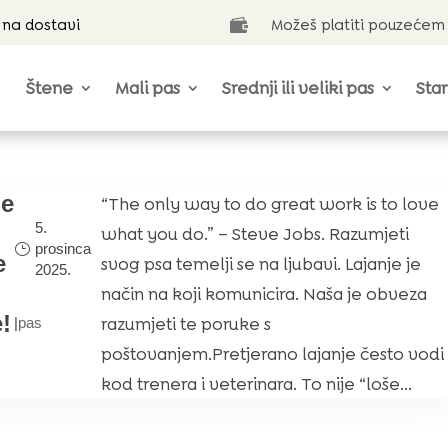
 na dostavi
Možeš platiti pouzećem

Štene
Mali pas
Srednji ili veliki pas
Star
je
“The only way to do great work is to love
5.
what you do.” – Steve Jobs. Razumjeti
prosinca
e
svog psa temelji se na ljubavi. Lajanje je
2025.
način na koji komunicira. Naša je obveza
!
razumjeti te poruke s
|
pas
poštovanjem.Pretjerano lajanje često vodi
kod trenera i veterinara. To nije “loše...