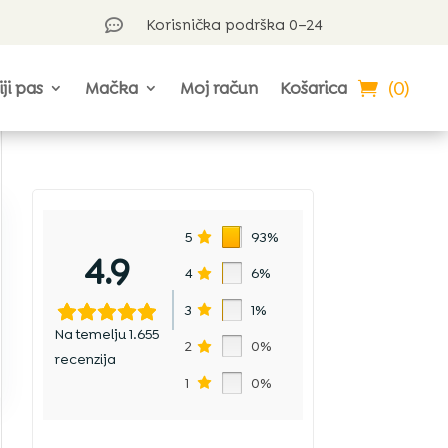
Korisnička podrška 0–24

(0)
iji pas
Mačka
Moj račun
Košarica
5
93%
4.9
4
6%
3
1%
Na temelju 1.655
2
0%
recenzija
1
0%