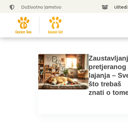
Doživotno jamstvo
Uštedi


Zaustavljan
pretjeranog
lajanja – Sv
što trebaš
znati o tome