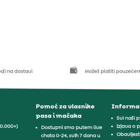

edi na dostavi
Možeš platiti pouzeće
Pomoć za vlasnike
Informac
pasa i mačaka
Svi naši 
30.000+)
Izjava o p
Dostupni smo putem live
Obavijest
chata 0-24, svih 7 dana u