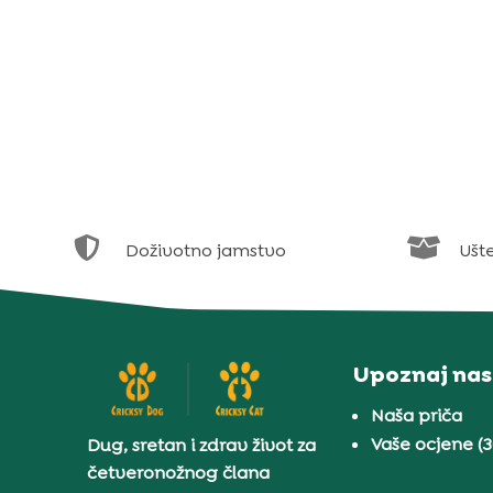


Doživotno jamstvo
Ušt
Upoznaj nas
Naša priča
Vaše ocjene (
Dug, sretan i zdrav život za
četveronožnog člana