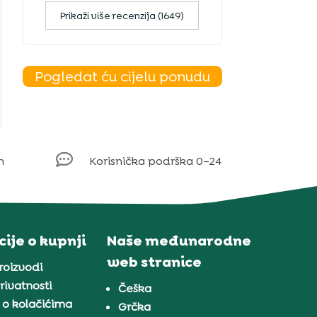
Prikaži više recenzija (1649)
Pogledat ću cijelu ponudu

m
Korisnička podrška 0–24
ije o kupnji
Naše međunarodne
web stranice
proizvodi
rivatnosti
Češka
 o kolačićima
Grčka