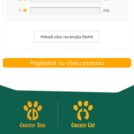
1
0%
Prikaži više recenzija (1649)
Pogledat ću cijelu ponudu