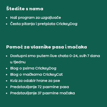
Štedite s nama
Naš program za uzgajivače
Česta pitanja i pretplata CricksyDog
Pomoć za vlasnike pasa i mačaka
Dostupni smo putem live chata 0-24, svih 7 dana
u tjednu
Blog o psima CricksyDog
Blog o mačkama CricksyCat
Kviz za odabir hrane za pse
Predstavljanje 72 pasmine pasa
Predstavljanje 37 pasmine mačaka