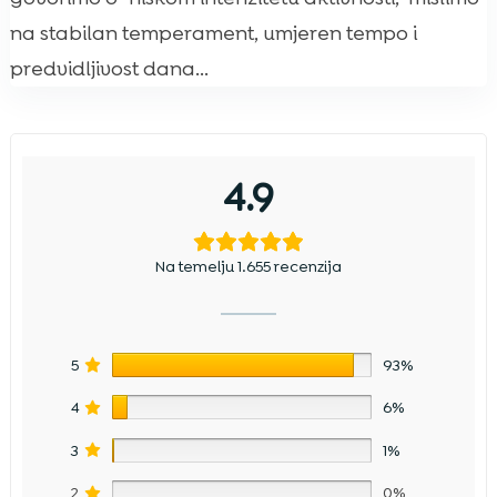
na stabilan temperament, umjeren tempo i
predvidljivost dana...
4.9
Na temelju 1.655 recenzija
5
93%
4
6%
3
1%
2
0%