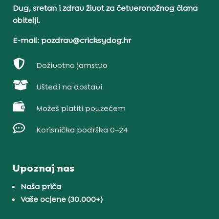
Dug, sretan i zdrav život za četveronožnog člana
obitelji.
E-mail: pozdrav@cricksydog.hr

Doživotno jamstvo

Uštedi na dostavi

Možeš platiti pouzećem

Korisnička podrška 0–24
Upoznaj nas
Naša priča
Vaše ocjene (30.000+)