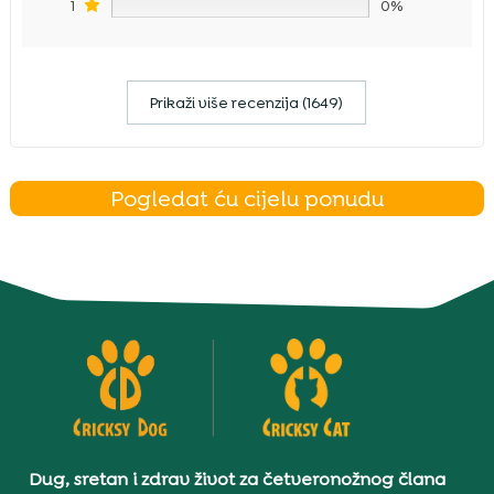
1
0%
Prikaži više recenzija (1649)
Pogledat ću cijelu ponudu
Dug, sretan i zdrav život za četveronožnog člana