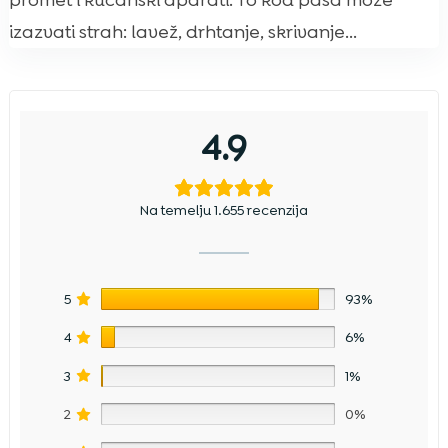
promet i kućanski aparati. To kod pasa može
izazvati strah: lavež, drhtanje, skrivanje...
4.9
Na temelju 1.655 recenzija
5
93%
4
6%
3
1%
2
0%