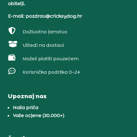
obitelji.
E-mail: pozdrav@cricksydog.hr

Doživotno jamstvo

Uštedi na dostavi

Možeš platiti pouzećem

Korisnička podrška 0–24
Upoznaj nas
Naša priča
Vaše ocjene (30.000+)