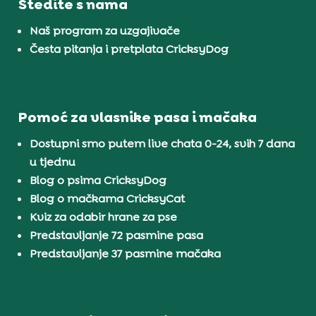
Štedite s nama
Naš program za uzgajivače
Česta pitanja i pretplata CricksyDog
Pomoć za vlasnike pasa i mačaka
Dostupni smo putem live chata 0-24, svih 7 dana
u tjednu
Blog o psima CricksyDog
Blog o mačkama CricksyCat
Kviz za odabir hrane za pse
Predstavljanje 72 pasmine pasa
Predstavljanje 37 pasmine mačaka