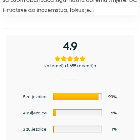
sa psom obuhvaća sigurnosnu opremu i mjere. Od
Hrvatske do inozemstva, fokus je...
4.9
Na temelju 1.655 recenzija
5 zvijezdica
93%
4 zvijezdice
6%
3 zvijezdice
1%