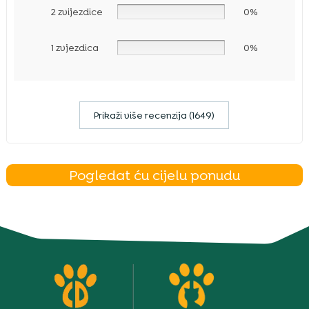
2 zvijezdice
0%
1 zvjezdica
0%
Prikaži više recenzija (1649)
Pogledat ću cijelu ponudu