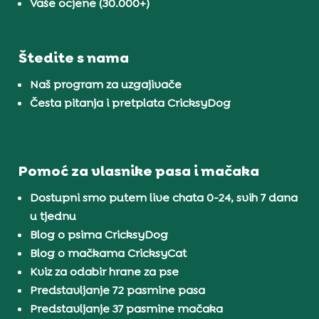
Vaše ocjene (30.000+)
Štedite s nama
Naš program za uzgajivače
Česta pitanja i pretplata CricksyDog
Pomoć za vlasnike pasa i mačaka
Dostupni smo putem live chata 0-24, svih 7 dana
u tjednu
Blog o psima CricksyDog
Blog o mačkama CricksyCat
Kviz za odabir hrane za pse
Predstavljanje 72 pasmine pasa
Predstavljanje 37 pasmine mačaka