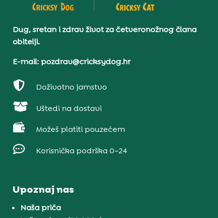
Dug, sretan i zdrav život za četveronožnog člana
obitelji.
E-mail: pozdrav@cricksydog.hr

Doživotno jamstvo

Uštedi na dostavi

Možeš platiti pouzećem

Korisnička podrška 0–24
Upoznaj nas
Naša priča