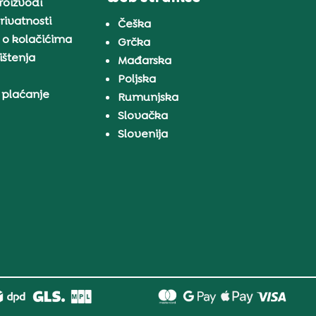
proizvodi
rivatnosti
Češka
 o kolačićima
Grčka
ištenja
Mađarska
Poljska
 plaćanje
Rumunjska
Slovačka
Slovenija