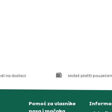

edi na dostavi
Možeš platiti pouzeće
Pomoć za vlasnike
Informac
pasa i mačaka