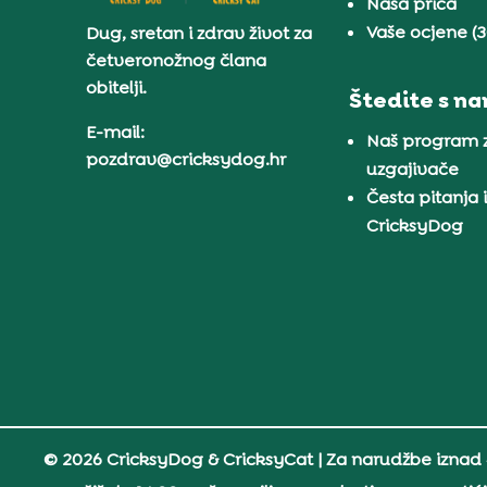
Naša priča
Vaše ocjene (
Dug, sretan i zdrav život za
četveronožnog člana
obitelji.
Štedite s n
E-mail:
Naš program 
pozdrav@cricksydog.hr
uzgajivače
Česta pitanja 
CricksyDog
© 2026 CricksyDog & CricksyCat
| Za narudžbe iznad