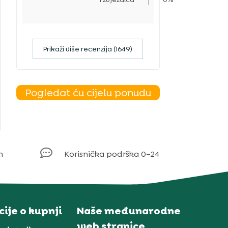
Prikaži više recenzija (1649)
Pogledat ću cijelu ponudu

m
Korisnička podrška 0–24
ije o kupnji
Naše međunarodne
web stranice