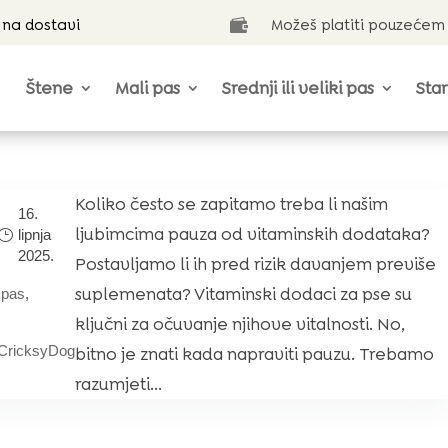
 na dostavi
Možeš platiti pouzećem

Štene
Mali pas
Srednji ili veliki pas
Star
Koliko često se zapitamo treba li našim
16.
ljubimcima pauza od vitaminskih dodataka?
lipnja
2025.
Postavljamo li ih pred rizik davanjem previše
suplemenata? Vitaminski dodaci za pse su
|
pas
,
ključni za očuvanje njihove vitalnosti. No,
CricksyDog
bitno je znati kada napraviti pauzu. Trebamo
razumjeti...