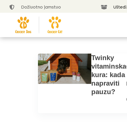
Doživotno jamstvo
Uštedi


Twinky
vitaminska
kura: kada
napraviti
pauzu?