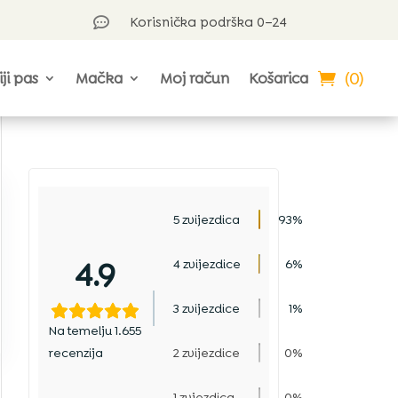
Korisnička podrška 0–24

(0)
iji pas
Mačka
Moj račun
Košarica
5 zvijezdica
93%
4.9
4 zvijezdice
6%
3 zvijezdice
1%
Na temelju 1.655
recenzija
2 zvijezdice
0%
1 zvjezdica
0%