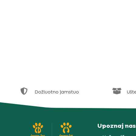


Doživotno jamstvo
Ušt
Upoznaj nas