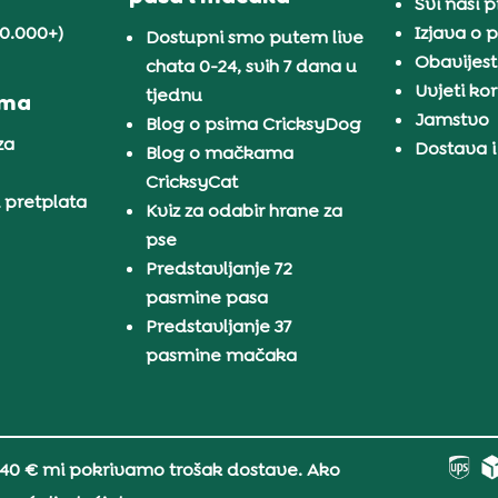
Svi naši 
30.000+)
Izjava o p
Dostupni smo putem live
Obavijest
chata 0-24, svih 7 dana u
Uvjeti kor
tjednu
ama
Jamstvo
Blog o psima CricksyDog
za
Dostava i
Blog o mačkama
CricksyCat
i pretplata
Kviz za odabir hrane za
pse
Predstavljanje 72
pasmine pasa
Predstavljanje 37
pasmine mačaka
 40 € mi pokrivamo trošak dostave. Ako