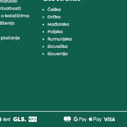
proizvodi
rivatnosti
Češka
 o kolačićima
Grčka
ištenja
Mađarska
Poljska
 plaćanje
Rumunjska
Slovačka
Slovenija