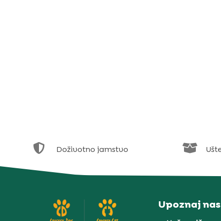


Doživotno jamstvo
Ušt
Upoznaj nas