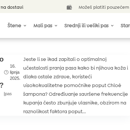
 na dostavi
Možeš platiti pouzećem

Štene
Mali pas
Srednji ili veliki pas
Star
to
Jeste li se ikad zapitali o optimalnoj
16.
učestalosti pranja pasa kako bi njihova koža i
lipnja
dlaka ostale zdrave, koristeći
2025.
?
visokokvalitetne pomoćnike poput Chloé
šampona? Određivanje savršene frekvencije
|
pas
kupanja često zbunjuje vlasnike, obzirom na
raznolikost faktora poput...