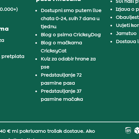
Svi naši 
30.000+)
Izjava o p
Dostupni smo putem live
Obavijest
chata 0-24, svih 7 dana u
Uvjeti kor
tjednu
ama
Jamstvo
Blog o psima CricksyDog
za
Dostava i
Blog o mačkama
CricksyCat
i pretplata
Kviz za odabir hrane za
pse
Predstavljanje 72
pasmine pasa
Predstavljanje 37
pasmine mačaka
 40 € mi pokrivamo trošak dostave. Ako