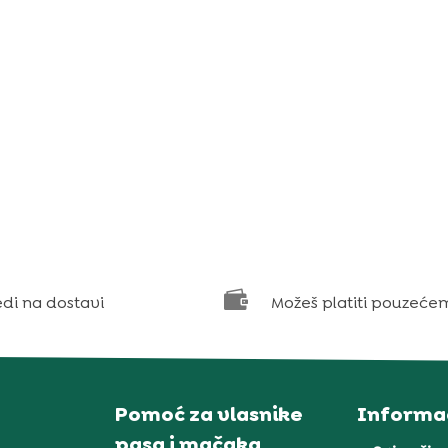

edi na dostavi
Možeš platiti pouzeće
Pomoć za vlasnike
Informac
pasa i mačaka