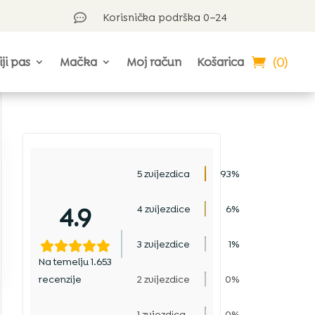
Korisnička podrška 0–24

(0)
iji pas
Mačka
Moj račun
Košarica
5 zvijezdica
93%
4.9
4 zvijezdice
6%
3 zvijezdice
1%
Na temelju 1.653
recenzije
2 zvijezdice
0%
1 zvjezdica
0%