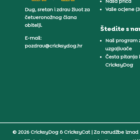
Naša priča
Vaše ocjene (
Dug, sretan i zdrav život za
četveronožnog člana
obitelji.
Štedite s n
E-mail:
Naš program 
pozdrav@cricksydog.hr
uzgajivače
Česta pitanja 
CricksyDog
© 2026 CricksyDog & CricksyCat
| Za narudžbe iznad