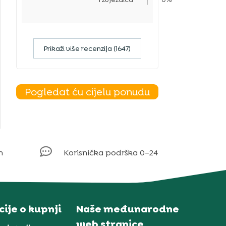
Prikaži više recenzija (1647)
Pogledat ću cijelu ponudu

m
Korisnička podrška 0–24
ije o kupnji
Naše međunarodne
web stranice