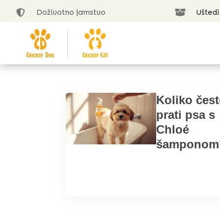
Doživotno jamstvo
Uštedi


Koliko čes
prati psa s
Chloé
šamponom