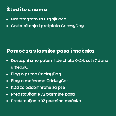
Štedite s nama
Naš program za uzgajivače
Česta pitanja i pretplata CricksyDog
Pomoć za vlasnike pasa i mačaka
Dostupni smo putem live chata 0-24, svih 7 dana
u tjednu
Blog o psima CricksyDog
Blog o mačkama CricksyCat
Kviz za odabir hrane za pse
Predstavljanje 72 pasmine pasa
Predstavljanje 37 pasmine mačaka