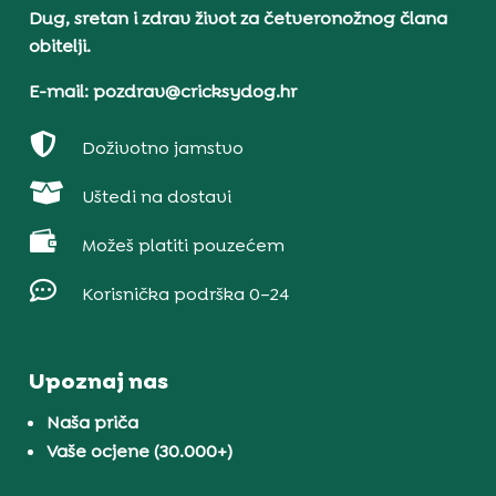
Dug, sretan i zdrav život za četveronožnog člana
obitelji.
E-mail: pozdrav@cricksydog.hr

Doživotno jamstvo

Uštedi na dostavi

Možeš platiti pouzećem

Korisnička podrška 0–24
Upoznaj nas
Naša priča
Vaše ocjene (30.000+)