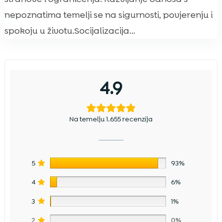
nepoznatima temelji se na sigurnosti, povjerenju i
spokoju u životu.Socijalizacija...
4.9
Na temelju 1.655 recenzija
5
93%
4
6%
3
1%
2
0%