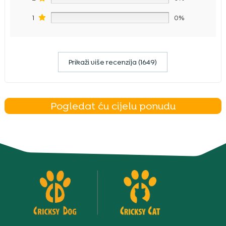
1
0%
Prikaži više recenzija (1649)
Pogledat ću cijelu ponudu