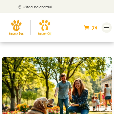
📦 Uštedi na dostavi
🤝 M
(0)