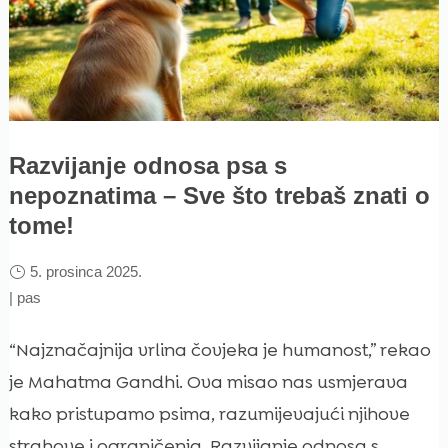
Razvijanje odnosa psa s
nepoznatima – Sve što trebaš znati o
tome!
5. prosinca 2025.
|
pas
“Najznačajnija vrlina čovjeka je humanost,” rekao
je Mahatma Gandhi. Ova misao nas usmjerava
kako pristupamo psima, razumijevajući njihove
strahove i ograničenja. Razvijanje odnosa s