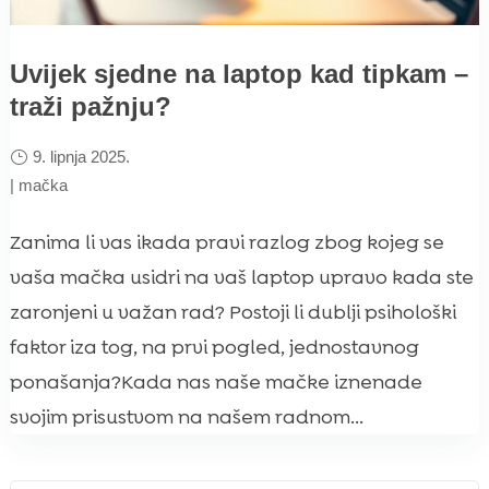
Uvijek sjedne na laptop kad tipkam –
traži pažnju?
9. lipnja 2025.
|
mačka
Zanima li vas ikada pravi razlog zbog kojeg se
vaša mačka usidri na vaš laptop upravo kada ste
zaronjeni u važan rad? Postoji li dublji psihološki
faktor iza tog, na prvi pogled, jednostavnog
ponašanja?Kada nas naše mačke iznenade
svojim prisustvom na našem radnom...