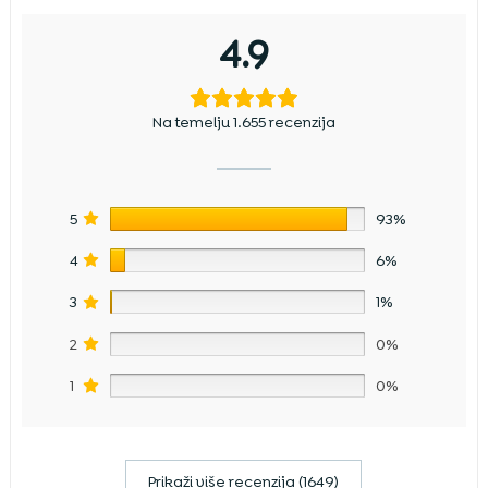
4.9
Na temelju 1.655 recenzija
5
93%
4
6%
3
1%
2
0%
1
0%
Prikaži više recenzija (1649)