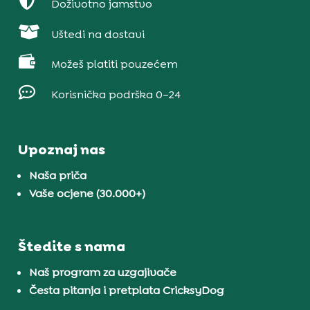

Doživotno jamstvo

Uštedi na dostavi

Možeš platiti pouzećem

Korisnička podrška 0–24
Upoznaj nas
Naša priča
Vaše ocjene (30.000+)
Štedite s nama
Naš program za uzgajivače
Česta pitanja i pretplata CricksyDog