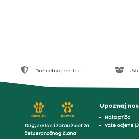


Doživotno jamstvo
Ušt
Upoznaj nas
Naša priča
Vaše ocjene (
Dug, sretan i zdrav život za
četveronožnog člana