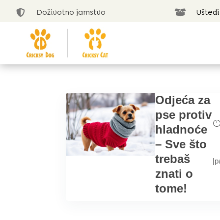
Doživotno jamstvo
Uštedi


Odjeća za
pse protiv
hladnoće
– Sve što
trebaš
|
p
znati o
tome!