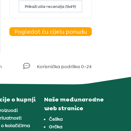
Prikaži više recenzija (1649)
Pogledat ću cijelu ponudu

m
Korisnička podrška 0–24
ije o kupnji
Naše međunarodne
web stranice
proizvodi
rivatnosti
Češka
 o kolačićima
Grčka