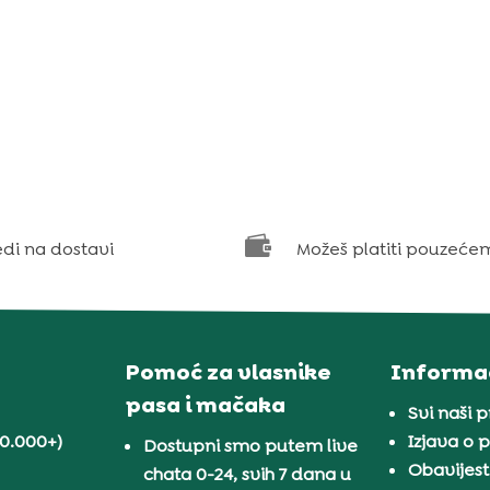

edi na dostavi
Možeš platiti pouzeće
Pomoć za vlasnike
Informac
pasa i mačaka
Svi naši 
30.000+)
Izjava o p
Dostupni smo putem live
Obavijest
chata 0-24, svih 7 dana u