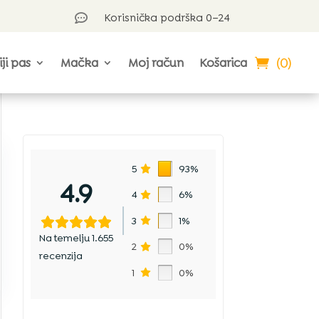
Korisnička podrška 0–24

(0)
iji pas
Mačka
Moj račun
Košarica
5
93%
4.9
4
6%
3
1%
Na temelju 1.655
2
0%
recenzija
1
0%