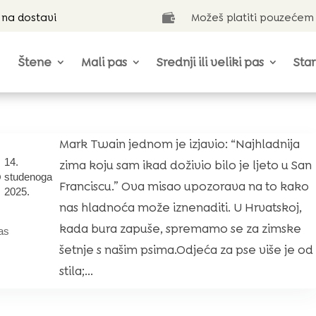
 na dostavi
Možeš platiti pouzećem

Štene
Mali pas
Srednji ili veliki pas
Star
Mark Twain jednom je izjavio: “Najhladnija
14.
zima koju sam ikad doživio bilo je ljeto u San
studenoga
Franciscu.” Ova misao upozorava na to kako
2025.
nas hladnoća može iznenaditi. U Hrvatskoj,
kada bura zapuše, spremamo se za zimske
as
šetnje s našim psima.Odjeća za pse više je od
stila;...