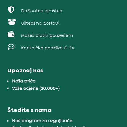

Doživotno jamstvo

Uštedi na dostavi

Možeš platiti pouzećem

Korisnička podrška 0–24
Upoznaj nas
Naša priča
Vaše ocjene (30.000+)
Štedite s nama
Naš program za uzgajivače