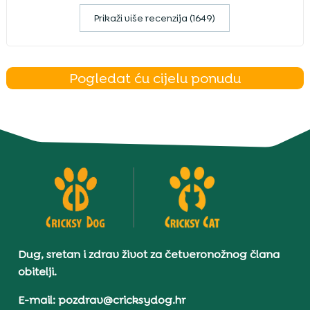
Prikaži više recenzija (1649)
Pogledat ću cijelu ponudu
Dug, sretan i zdrav život za četveronožnog člana
obitelji.
E-mail: pozdrav@cricksydog.hr