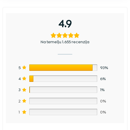
4.9
Na temelju 1.655 recenzija
5
93%
4
6%
3
1%
2
0%
1
0%