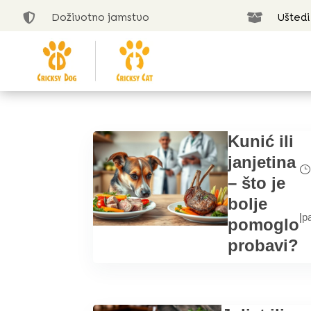
Doživotno jamstvo
Uštedi


Kunić ili
janjetina
– što je
bolje
|
p
pomoglo
probavi?