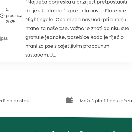
“Najveća pogreška u brizi jest pretpostaviti
5.
da je sve dobro,” upozorila nas je Florence
prosinca
Nightingale. Ova misao nas vodi pri biranju
2025.
hrane za naše pse. Važno je znati da nisu sve
granule jednake, posebice kada je riječ o
|
pas
hrani za pse s osjetljivim probavnim
sustavom.U...

edi na dostavi
Možeš platiti pouzeće