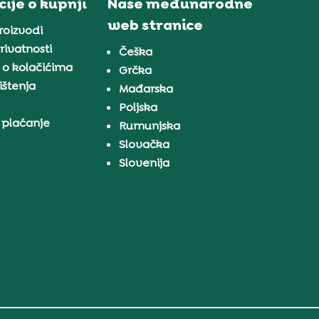
ije o kupnji
Naše međunarodne
web stranice
proizvodi
rivatnosti
Češka
 o kolačićima
Grčka
ištenja
Mađarska
Poljska
 plaćanje
Rumunjska
Slovačka
Slovenija