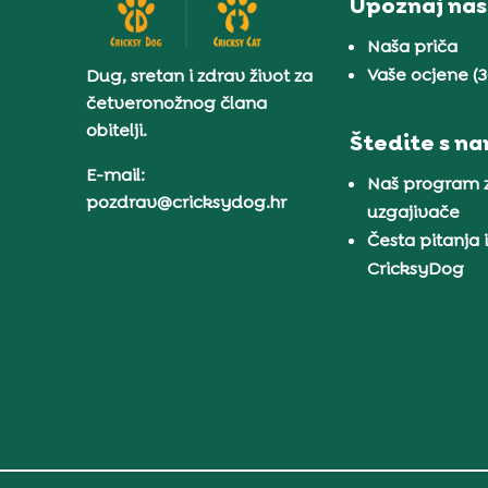
Upoznaj nas
Naša priča
Vaše ocjene (
Dug, sretan i zdrav život za
četveronožnog člana
obitelji.
Štedite s n
E-mail:
Naš program 
pozdrav@cricksydog.hr
uzgajivače
Česta pitanja 
CricksyDog