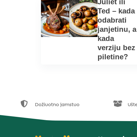
Juliet ili
Ted – kada
odabrati
janjetinu, a
kada
verziju bez
piletine?


Doživotno jamstvo
Ušt