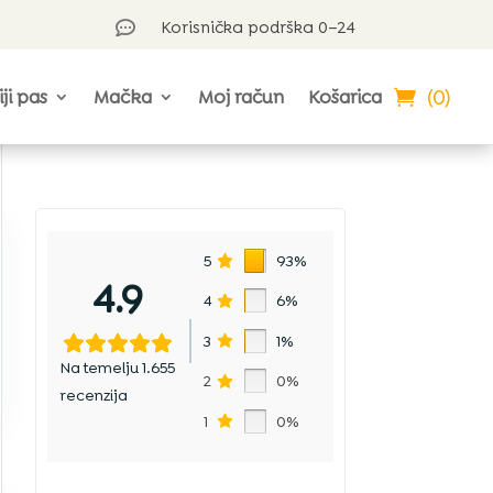
Korisnička podrška 0–24

(0)
iji pas
Mačka
Moj račun
Košarica
5
93%
4.9
4
6%
3
1%
Na temelju 1.655
2
0%
recenzija
1
0%