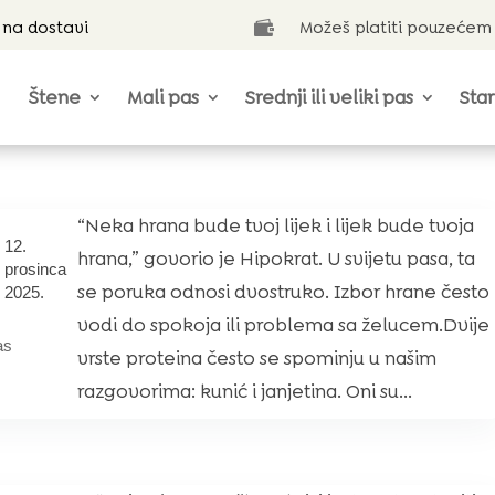
 na dostavi
Možeš platiti pouzećem

Štene
Mali pas
Srednji ili veliki pas
Star
“Neka hrana bude tvoj lijek i lijek bude tvoja
12.
hrana,” govorio je Hipokrat. U svijetu pasa, ta
prosinca
se poruka odnosi dvostruko. Izbor hrane često
2025.
vodi do spokoja ili problema sa želucem.Dvije
as
vrste proteina često se spominju u našim
razgovorima: kunić i janjetina. Oni su...