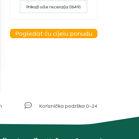
Prikaži više recenzija (1649)
Pogledat ću cijelu ponudu

m
Korisnička podrška 0–24