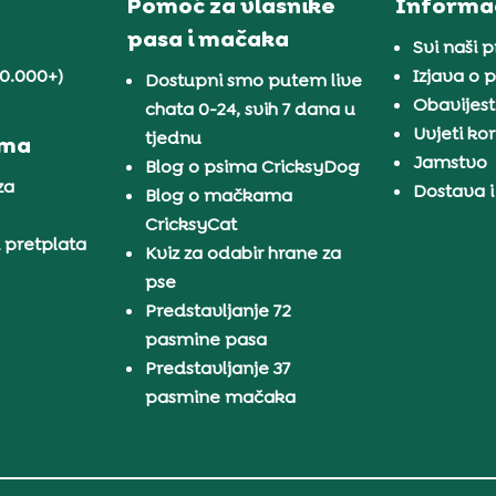
Pomoć za vlasnike
Informac
pasa i mačaka
Svi naši 
30.000+)
Izjava o p
Dostupni smo putem live
Obavijest
chata 0-24, svih 7 dana u
Uvjeti kor
tjednu
ama
Jamstvo
Blog o psima CricksyDog
za
Dostava i
Blog o mačkama
CricksyCat
i pretplata
Kviz za odabir hrane za
pse
Predstavljanje 72
pasmine pasa
Predstavljanje 37
pasmine mačaka