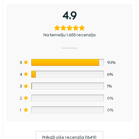
4.9
Na temelju 1.655 recenzija
5
93%
4
6%
3
1%
2
0%
1
0%
Prikaži više recenzija (1649)