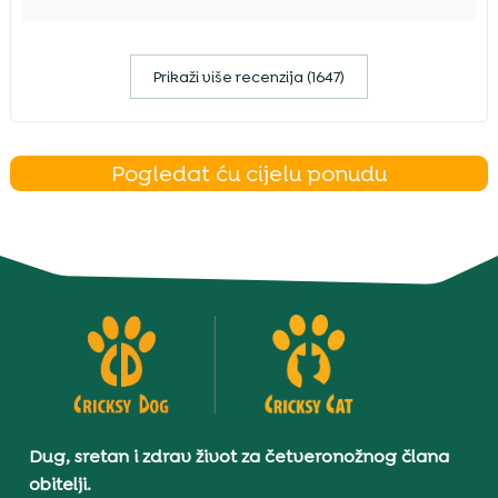
Prikaži više recenzija (1647)
Pogledat ću cijelu ponudu
Dug, sretan i zdrav život za četveronožnog člana
obitelji.