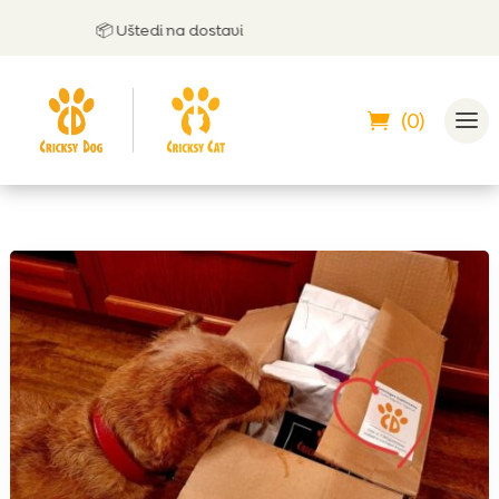
📦 Uštedi na dostavi
(0)