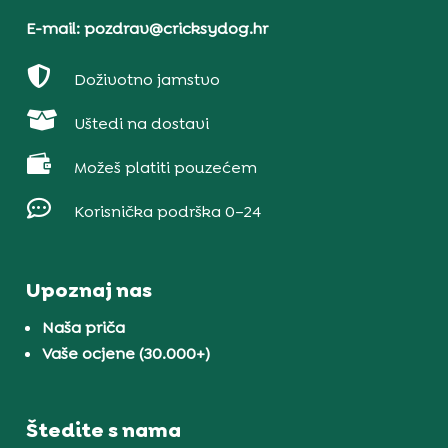
E-mail: pozdrav@cricksydog.hr

Doživotno jamstvo

Uštedi na dostavi

Možeš platiti pouzećem

Korisnička podrška 0–24
Upoznaj nas
Naša priča
Vaše ocjene (30.000+)
Štedite s nama