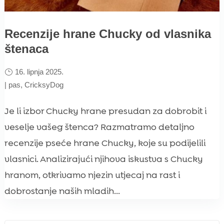
Recenzije hrane Chucky od vlasnika
štenaca
16. lipnja 2025.
|
pas
,
CricksyDog
Je li izbor Chucky hrane presudan za dobrobit i
veselje vašeg štenca? Razmatramo detaljno
recenzije pseće hrane Chucky, koje su podijelili
vlasnici. Analizirajući njihova iskustva s Chucky
hranom, otkrivamo njezin utjecaj na rast i
dobrostanje naših mladih...