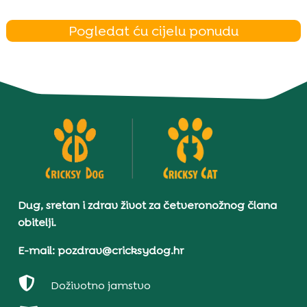
Pogledat ću cijelu ponudu
Dug, sretan i zdrav život za četveronožnog člana
obitelji.
E-mail: pozdrav@cricksydog.hr

Doživotno jamstvo