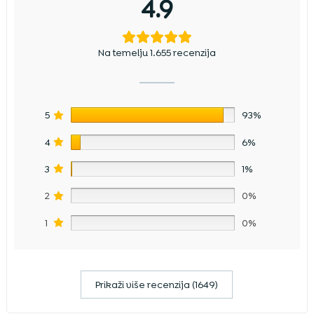
4.9
Na temelju 1.655 recenzija
5
93%
4
6%
3
1%
2
0%
1
0%
Prikaži više recenzija (1649)