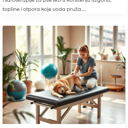
hidroterapije za pse leži u korištenju uzgona,
topline i otpora koje voda pruža....