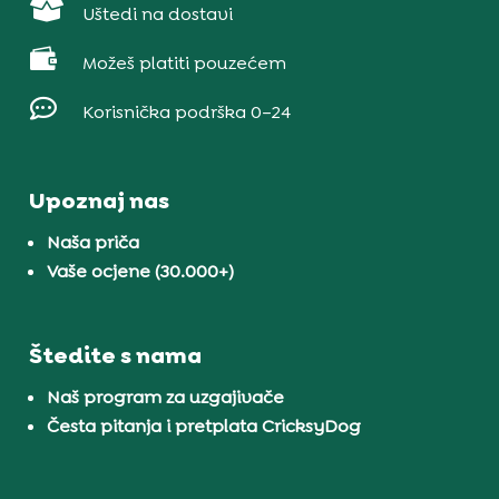

Uštedi na dostavi

Možeš platiti pouzećem

Korisnička podrška 0–24
Upoznaj nas
Naša priča
Vaše ocjene (30.000+)
Štedite s nama
Naš program za uzgajivače
Česta pitanja i pretplata CricksyDog