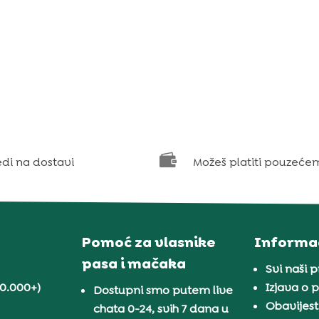

edi na dostavi
Možeš platiti pouzeće
Pomoć za vlasnike
Informac
pasa i mačaka
Svi naši 
30.000+)
Izjava o p
Dostupni smo putem live
Obavijest
chata 0-24, svih 7 dana u