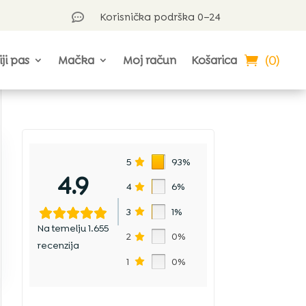
Korisnička podrška 0–24

(0)
iji pas
Mačka
Moj račun
Košarica
5
93%
4.9
4
6%
3
1%
Na temelju 1.655
2
0%
a
recenzija
1
0%