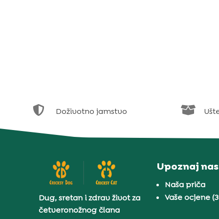


Doživotno jamstvo
Ušt
Upoznaj nas
Naša priča
Vaše ocjene (
Dug, sretan i zdrav život za
četveronožnog člana