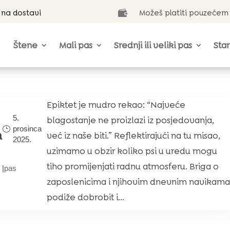
 na dostavi
Možeš platiti pouzećem

Štene
Mali pas
Srednji ili veliki pas
Star
Epiktet je mudro rekao: “Najveće
5.
blagostanje ne proizlazi iz posjedovanja,
prosinca
a
već iz naše biti.” Reflektirajući na tu misao,
2025.
uzimamo u obzir koliko psi u uredu mogu
tiho promijenjati radnu atmosferu. Briga o
|
pas
i
zaposlenicima i njihovim dnevnim navikam
podiže dobrobit i...