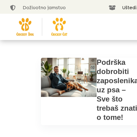
Doživotno jamstvo
Uštedi


Podrška
dobrobiti
zaposlenik
uz psa –
Sve što
trebaš znat
o tome!