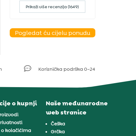
Prikaži više recenzija (1649)
Pogledat ću cijelu ponudu

m
Korisnička podrška 0–24
ije o kupnji
Naše međunarodne
web stranice
proizvodi
rivatnosti
Češka
 o kolačićima
Grčka