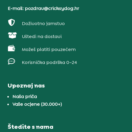
E-mail: pozdrav@cricksydog.hr

Doživotno jamstvo

Uštedi na dostavi

Možeš platiti pouzećem

Korisnička podrška 0–24
Upoznaj nas
Naša priča
Vaše ocjene (30.000+)
Štedite s nama