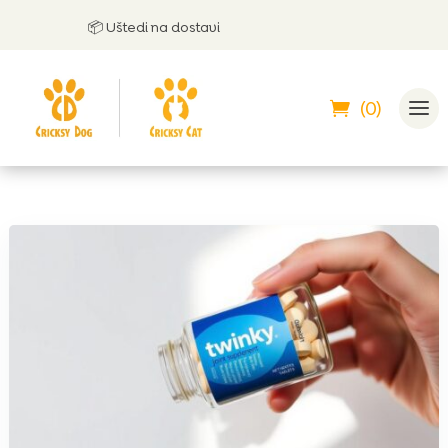
📦 Uštedi na dostavi
(0)