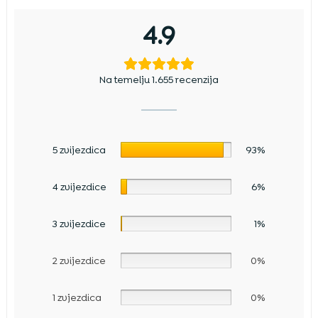
4.9
Na temelju 1.655 recenzija
5 zvijezdica
93%
4 zvijezdice
6%
3 zvijezdice
1%
2 zvijezdice
0%
1 zvjezdica
0%